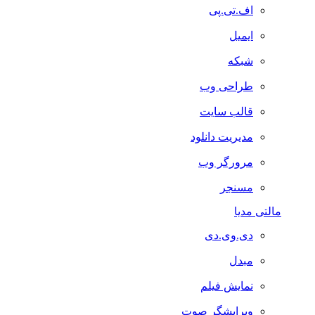
اف.تی.پی
ایمیل
شبکه
طراحی وب
قالب سایت
مدیریت دانلود
مرورگر وب
مسنجر
مالتی مدیا
دی.وی.دی
مبدل
نمایش فیلم
ویرایشگر صوت