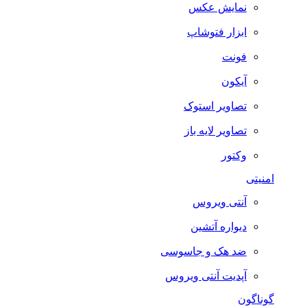
نمایش عکس
ابزار فتوشاپ
فونت
آیکون
تصاویر استوک
تصاویر لایه باز
وکتور
امنیتی
آنتی ویروس
دیواره آتشین
ضد هک و جاسوسی
آپدیت آنتی ویروس
گوناگون