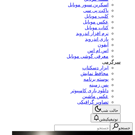
اسکرین سیور موبایل
پاکت پی سی
کلیپ موبایل
عکس موبایل
کتاب موبایل
نرم افزار اندروید
بازی اندروید
آیفون
اس ام اس
معرفی گوشی موبایل
سرگرمی
ابزار دسکتاپ
محافظ نمایش
پوسته برنامه
پس زمینه
دانلود بازی کامپیوتر
عکس ماشین
تصاویر گرافیکی
حالت شب
نوتیفیکیشن
جستجو