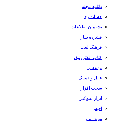
دانلود مجله
حسابداری
پشتیبان اطلاعات
فشرده ساز
فرهنگ لغت
کتاب الکترونیک
مهندسی
فایل و دیسک
سخت افزار
ابزار لینوکس
آفیس
بهینه ساز