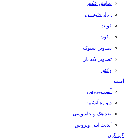
نمایش عکس
ابزار فتوشاپ
فونت
آیکون
تصاویر استوک
تصاویر لایه باز
وکتور
امنیتی
آنتی ویروس
دیواره آتشین
ضد هک و جاسوسی
آپدیت آنتی ویروس
گوناگون