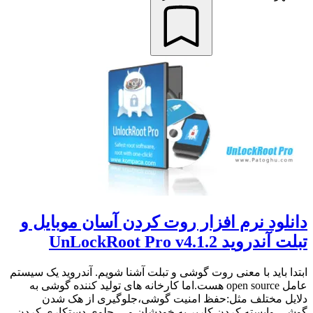
دانلود نرم افزار روت کردن آسان موبایل و
تبلت آندروید UnLockRoot Pro v4.1.2
ابتدا باید با معنی روت گوشی و تبلت آشنا شویم. آندروید یک سیستم
عامل open source هست.اما کارخانه های تولید کننده گوشی به
دلایل مختلف مثل:حفظ امنیت گوشی،جلوگیری از هک شدن
گوشی،وابسته کردن کاربر به خودشان و… جلوی دستکاری کردن