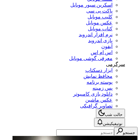
اسکرین سیور موبایل
پاکت پی سی
کلیپ موبایل
عکس موبایل
کتاب موبایل
نرم افزار اندروید
بازی اندروید
آیفون
اس ام اس
معرفی گوشی موبایل
سرگرمی
ابزار دسکتاپ
محافظ نمایش
پوسته برنامه
پس زمینه
دانلود بازی کامپیوتر
عکس ماشین
تصاویر گرافیکی
حالت شب
نوتیفیکیشن
جستجو