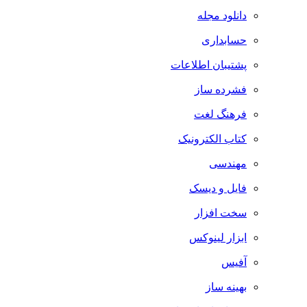
دانلود مجله
حسابداری
پشتیبان اطلاعات
فشرده ساز
فرهنگ لغت
کتاب الکترونیک
مهندسی
فایل و دیسک
سخت افزار
ابزار لینوکس
آفیس
بهینه ساز