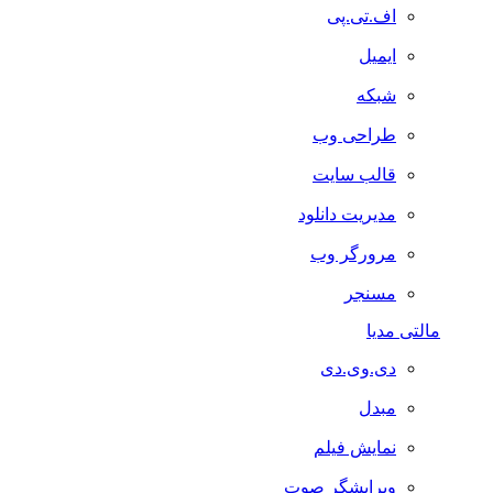
اف.تی.پی
ایمیل
شبکه
طراحی وب
قالب سایت
مدیریت دانلود
مرورگر وب
مسنجر
مالتی مدیا
دی.وی.دی
مبدل
نمایش فیلم
ویرایشگر صوت