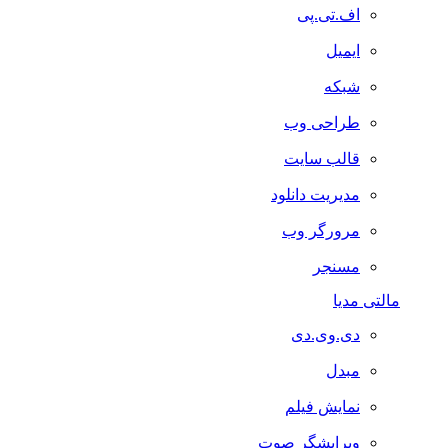
اف.تی.پی
ایمیل
شبکه
طراحی وب
قالب سایت
مدیریت دانلود
مرورگر وب
مسنجر
مالتی مدیا
دی.وی.دی
مبدل
نمایش فیلم
ویرایشگر صوت