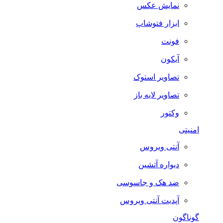
نمایش عکس
ابزار فتوشاپ
فونت
آیکون
تصاویر استوک
تصاویر لایه باز
وکتور
امنیتی
آنتی ویروس
دیواره آتشین
ضد هک و جاسوسی
آپدیت آنتی ویروس
گوناگون