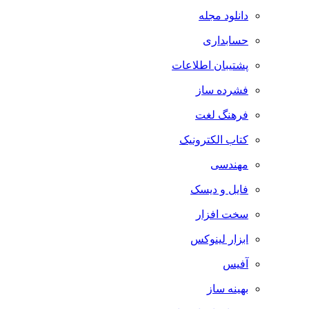
دانلود مجله
حسابداری
پشتیبان اطلاعات
فشرده ساز
فرهنگ لغت
کتاب الکترونیک
مهندسی
فایل و دیسک
سخت افزار
ابزار لینوکس
آفیس
بهینه ساز