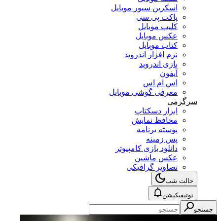
اسکرین سیور موبایل
پاکت پی سی
کلیپ موبایل
عکس موبایل
کتاب موبایل
نرم افزار اندروید
بازی اندروید
آیفون
اس ام اس
معرفی گوشی موبایل
سرگرمی
ابزار دسکتاپ
محافظ نمایش
پوسته برنامه
پس زمینه
دانلود بازی کامپیوتر
عکس ماشین
تصاویر گرافیکی
حالت شب
نوتیفیکیشن
جستجو