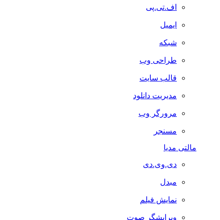
اف.تی.پی
ایمیل
شبکه
طراحی وب
قالب سایت
مدیریت دانلود
مرورگر وب
مسنجر
مالتی مدیا
دی.وی.دی
مبدل
نمایش فیلم
ویرایشگر صوت