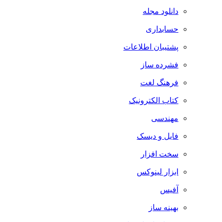
دانلود مجله
حسابداری
پشتیبان اطلاعات
فشرده ساز
فرهنگ لغت
کتاب الکترونیک
مهندسی
فایل و دیسک
سخت افزار
ابزار لینوکس
آفیس
بهینه ساز