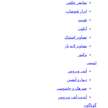
نمایش عکس
ابزار فتوشاپ
فونت
آیکون
تصاویر استوک
تصاویر لایه باز
وکتور
امنیتی
آنتی ویروس
دیواره آتشین
ضد هک و جاسوسی
آپدیت آنتی ویروس
گوناگون