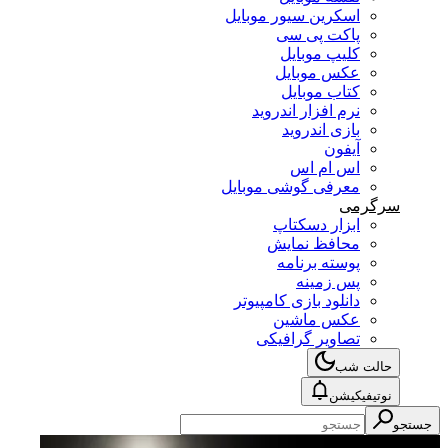
اسکرین سیور موبایل
پاکت پی سی
کلیپ موبایل
عکس موبایل
کتاب موبایل
نرم افزار اندروید
بازی اندروید
آیفون
اس ام اس
معرفی گوشی موبایل
سرگرمی
ابزار دسکتاپ
محافظ نمایش
پوسته برنامه
پس زمینه
دانلود بازی کامپیوتر
عکس ماشین
تصاویر گرافیکی
حالت شب
نوتیفیکیشن
جستجو