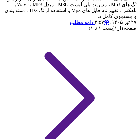
تگ های Mp3 ، مدیریت پلی لیست M3U ، مبدل MP3 به Wav و
بلعکس ، تغییر نام فایل های Mp3 با استفاده از تگ ID3 ، دسته بندی
و جستجوی کامل د...
۲۷ تیر ۱۴۰۵،‏ ۲:۵۷
ادامه مطلب
صفحه
۱
از
۱
(پست ۱ تا ۱)