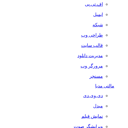
اف.تی.پی
ایمیل
شبکه
طراحی وب
قالب سایت
مدیریت دانلود
مرورگر وب
مسنجر
مالتی مدیا
دی.وی.دی
مبدل
نمایش فیلم
ویرایشگر صوت