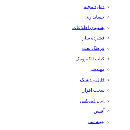
دانلود مجله
حسابداری
پشتیبان اطلاعات
فشرده ساز
فرهنگ لغت
کتاب الکترونیک
مهندسی
فایل و دیسک
سخت افزار
ابزار لینوکس
آفیس
بهینه ساز