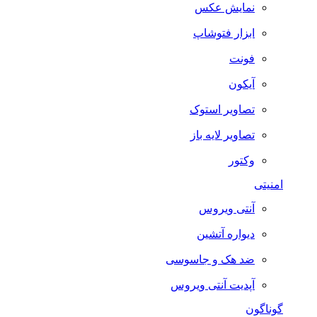
نمایش عکس
ابزار فتوشاپ
فونت
آیکون
تصاویر استوک
تصاویر لایه باز
وکتور
امنیتی
آنتی ویروس
دیواره آتشین
ضد هک و جاسوسی
آپدیت آنتی ویروس
گوناگون