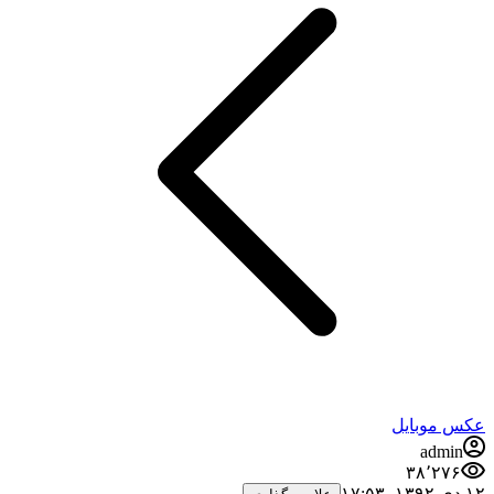
عکس موبایل
admin
۳۸٬۲۷۶
۱۲ دی ۱۳۹۲،‏ ۱۷:۵۳