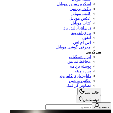
اسکرین سیور موبایل
پاکت پی سی
کلیپ موبایل
عکس موبایل
کتاب موبایل
نرم افزار اندروید
بازی اندروید
آیفون
اس ام اس
معرفی گوشی موبایل
سرگرمی
ابزار دسکتاپ
محافظ نمایش
پوسته برنامه
پس زمینه
دانلود بازی کامپیوتر
عکس ماشین
تصاویر گرافیکی
حالت شب
نوتیفیکیشن
جستجو