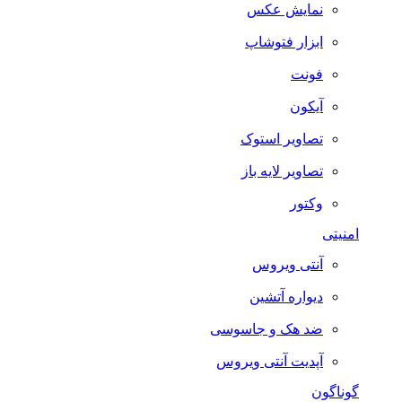
نمایش عکس
ابزار فتوشاپ
فونت
آیکون
تصاویر استوک
تصاویر لایه باز
وکتور
امنیتی
آنتی ویروس
دیواره آتشین
ضد هک و جاسوسی
آپدیت آنتی ویروس
گوناگون