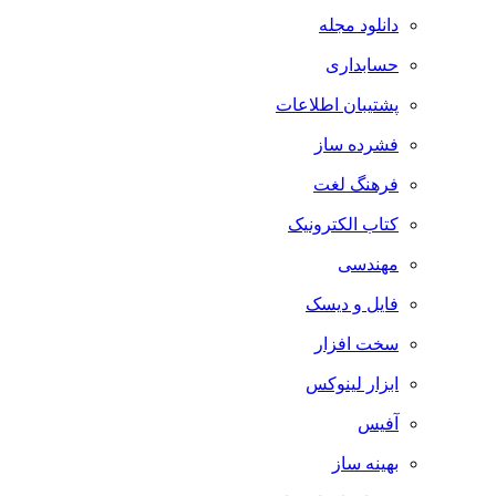
دانلود مجله
حسابداری
پشتیبان اطلاعات
فشرده ساز
فرهنگ لغت
کتاب الکترونیک
مهندسی
فایل و دیسک
سخت افزار
ابزار لینوکس
آفیس
بهینه ساز