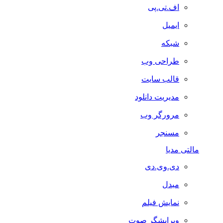
اف.تی.پی
ایمیل
شبکه
طراحی وب
قالب سایت
مدیریت دانلود
مرورگر وب
مسنجر
مالتی مدیا
دی.وی.دی
مبدل
نمایش فیلم
ویرایشگر صوت