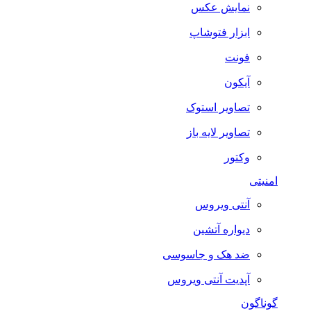
نمایش عکس
ابزار فتوشاپ
فونت
آیکون
تصاویر استوک
تصاویر لایه باز
وکتور
امنیتی
آنتی ویروس
دیواره آتشین
ضد هک و جاسوسی
آپدیت آنتی ویروس
گوناگون