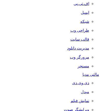
اف.تی.پی
ایمیل
شبکه
طراحی وب
قالب سایت
مدیریت دانلود
مرورگر وب
مسنجر
مالتی مدیا
دی.وی.دی
مبدل
نمایش فیلم
ویرایشگر صوت