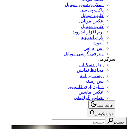
اسکرین سیور موبایل
پاکت پی سی
کلیپ موبایل
عکس موبایل
کتاب موبایل
نرم افزار اندروید
بازی اندروید
آیفون
اس ام اس
معرفی گوشی موبایل
سرگرمی
ابزار دسکتاپ
محافظ نمایش
پوسته برنامه
پس زمینه
دانلود بازی کامپیوتر
عکس ماشین
تصاویر گرافیکی
حالت شب
نوتیفیکیشن
جستجو