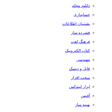
دانلود مجله
حسابداری
پشتیبان اطلاعات
فشرده ساز
فرهنگ لغت
کتاب الکترونیک
مهندسی
فایل و دیسک
سخت افزار
ابزار لینوکس
آفیس
بهینه ساز