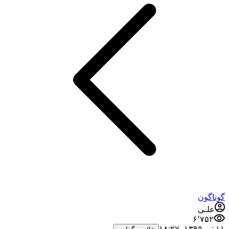
گوناگون
علـی
۶٬۷۵۲
۱۱ تیر ۱۳۹۵،‏ ۱۸:۲۷