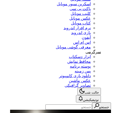
اسکرین سیور موبایل
پاکت پی سی
کلیپ موبایل
عکس موبایل
کتاب موبایل
نرم افزار اندروید
بازی اندروید
آیفون
اس ام اس
معرفی گوشی موبایل
سرگرمی
ابزار دسکتاپ
محافظ نمایش
پوسته برنامه
پس زمینه
دانلود بازی کامپیوتر
عکس ماشین
تصاویر گرافیکی
حالت شب
نوتیفیکیشن
جستجو