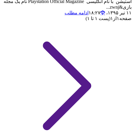
استیشن با نام انگلیسی Playstation Official Magazine نام یک مجله
بازی&zwnj...
۱۱ تیر ۱۳۹۵،‏ ۱۸:۲۷
ادامه مطلب
صفحه
۱
از
۱
(پست ۱ تا ۱)