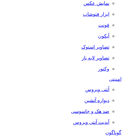
نمایش عکس
ابزار فتوشاپ
فونت
آیکون
تصاویر استوک
تصاویر لایه باز
وکتور
امنیتی
آنتی ویروس
دیواره آتشین
ضد هک و جاسوسی
آپدیت آنتی ویروس
گوناگون