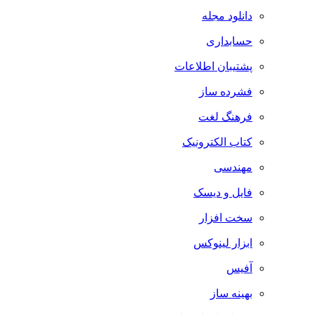
دانلود مجله
حسابداری
پشتیبان اطلاعات
فشرده ساز
فرهنگ لغت
کتاب الکترونیک
مهندسی
فایل و دیسک
سخت افزار
ابزار لینوکس
آفیس
بهینه ساز