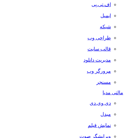
اف.تی.پی
ایمیل
شبکه
طراحی وب
قالب سایت
مدیریت دانلود
مرورگر وب
مسنجر
مالتی مدیا
دی.وی.دی
مبدل
نمایش فیلم
ویرایشگر صوت