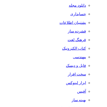
دانلود مجله
حسابداری
پشتیبان اطلاعات
فشرده ساز
فرهنگ لغت
کتاب الکترونیک
مهندسی
فایل و دیسک
سخت افزار
ابزار لینوکس
آفیس
بهینه ساز