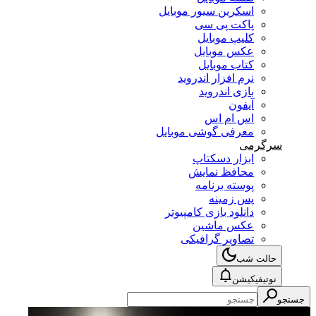
اسکرین سیور موبایل
پاکت پی سی
کلیپ موبایل
عکس موبایل
کتاب موبایل
نرم افزار اندروید
بازی اندروید
آیفون
اس ام اس
معرفی گوشی موبایل
سرگرمی
ابزار دسکتاپ
محافظ نمایش
پوسته برنامه
پس زمینه
دانلود بازی کامپیوتر
عکس ماشین
تصاویر گرافیکی
حالت شب
نوتیفیکیشن
جستجو