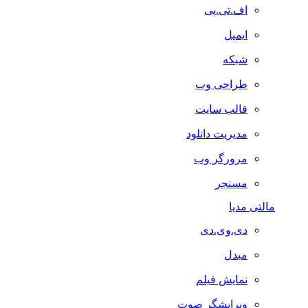
اف.تی.پی
ایمیل
شبکه
طراحی وب
قالب سایت
مدیریت دانلود
مرورگر وب
مسنجر
مالتی مدیا
دی.وی.دی
مبدل
نمایش فیلم
ویرایشگر صوت