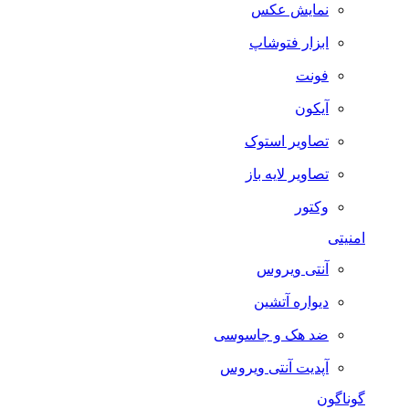
نمایش عکس
ابزار فتوشاپ
فونت
آیکون
تصاویر استوک
تصاویر لایه باز
وکتور
امنیتی
آنتی ویروس
دیواره آتشین
ضد هک و جاسوسی
آپدیت آنتی ویروس
گوناگون