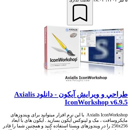
علامت گذاری
طراحي و ويرايش آيکون - دانلود Axialis
IconWorkshop v6.9.5
Axialis IconWorkshop با این نرم افزار میتوانید برای ویندوزهای
مایکروسافت ، مک و لینوکس آیکون بسازید . آیکون های با ابعاد
256x256 را در ویندوزهای ویستا استفاده کنید و همچنین شما را قادر