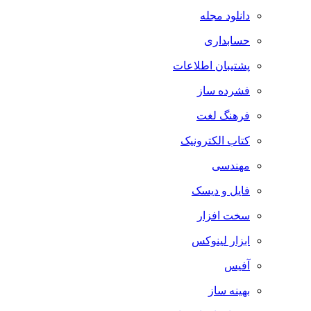
دانلود مجله
حسابداری
پشتیبان اطلاعات
فشرده ساز
فرهنگ لغت
کتاب الکترونیک
مهندسی
فایل و دیسک
سخت افزار
ابزار لینوکس
آفیس
بهینه ساز