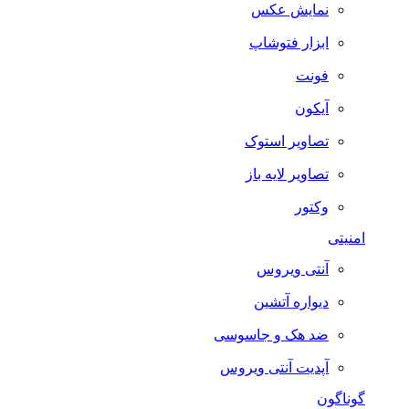
نمایش عکس
ابزار فتوشاپ
فونت
آیکون
تصاویر استوک
تصاویر لایه باز
وکتور
امنیتی
آنتی ویروس
دیواره آتشین
ضد هک و جاسوسی
آپدیت آنتی ویروس
گوناگون