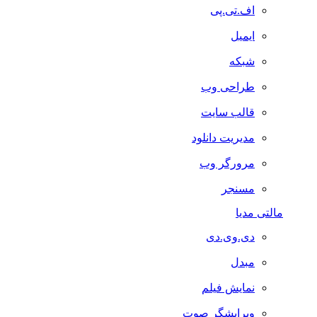
اف.تی.پی
ایمیل
شبکه
طراحی وب
قالب سایت
مدیریت دانلود
مرورگر وب
مسنجر
مالتی مدیا
دی.وی.دی
مبدل
نمایش فیلم
ویرایشگر صوت