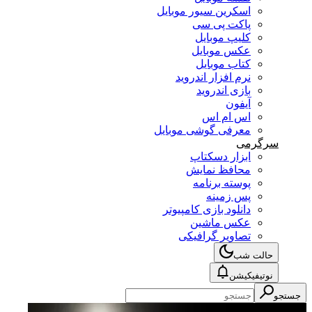
اسکرین سیور موبایل
پاکت پی سی
کلیپ موبایل
عکس موبایل
کتاب موبایل
نرم افزار اندروید
بازی اندروید
آیفون
اس ام اس
معرفی گوشی موبایل
سرگرمی
ابزار دسکتاپ
محافظ نمایش
پوسته برنامه
پس زمینه
دانلود بازی کامپیوتر
عکس ماشین
تصاویر گرافیکی
حالت شب
نوتیفیکیشن
جستجو