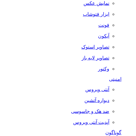
نمایش عکس
ابزار فتوشاپ
فونت
آیکون
تصاویر استوک
تصاویر لایه باز
وکتور
امنیتی
آنتی ویروس
دیواره آتشین
ضد هک و جاسوسی
آپدیت آنتی ویروس
گوناگون