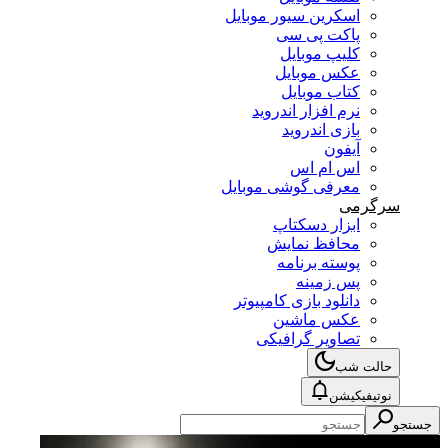
اسکرین سیور موبایل
پاکت پی سی
کلیپ موبایل
عکس موبایل
کتاب موبایل
نرم افزار اندروید
بازی اندروید
آیفون
اس ام اس
معرفی گوشی موبایل
سرگرمی
ابزار دسکتاپ
محافظ نمایش
پوسته برنامه
پس زمینه
دانلود بازی کامپیوتر
عکس ماشین
تصاویر گرافیکی
حالت شب
نوتیفیکیشن
جستجو