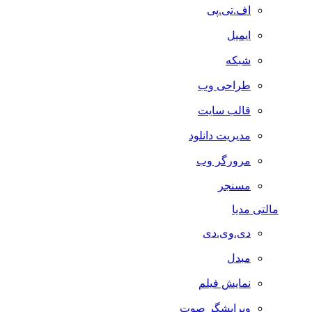
اف.تی.پی
ایمیل
شبکه
طراحی وب
قالب سایت
مدیریت دانلود
مرورگر وب
مسنجر
مالتی مدیا
دی.وی.دی
مبدل
نمایش فیلم
ویرایشگر صوت