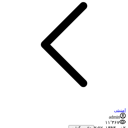
امنیتی
admin
۱۱٬۳۶۷
۲ تیر ۱۳۹۳،‏ ۲:۵۷