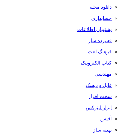
دانلود مجله
حسابداری
پشتیبان اطلاعات
فشرده ساز
فرهنگ لغت
کتاب الکترونیک
مهندسی
فایل و دیسک
سخت افزار
ابزار لینوکس
آفیس
بهینه ساز