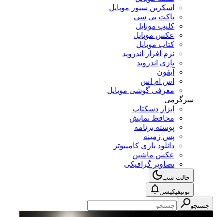
اسکرین سیور موبایل
پاکت پی سی
کلیپ موبایل
عکس موبایل
کتاب موبایل
نرم افزار اندروید
بازی اندروید
آیفون
اس ام اس
معرفی گوشی موبایل
سرگرمی
ابزار دسکتاپ
محافظ نمایش
پوسته برنامه
پس زمینه
دانلود بازی کامپیوتر
عکس ماشین
تصاویر گرافیکی
حالت شب
نوتیفیکیشن
جستجو