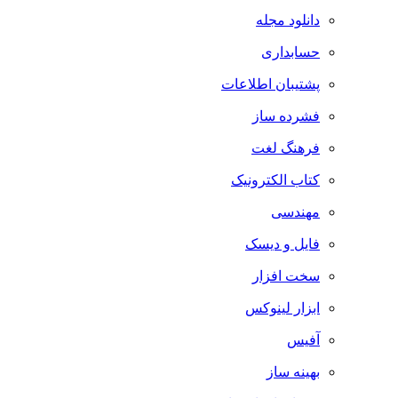
دانلود مجله
حسابداری
پشتیبان اطلاعات
فشرده ساز
فرهنگ لغت
کتاب الکترونیک
مهندسی
فایل و دیسک
سخت افزار
ابزار لینوکس
آفیس
بهینه ساز