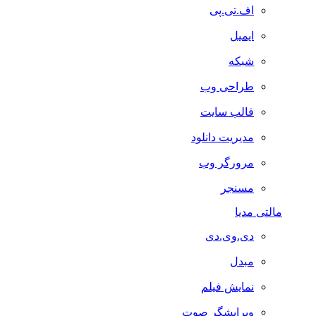
اف.تی.پی
ایمیل
شبکه
طراحی وب
قالب سایت
مدیریت دانلود
مرورگر وب
مسنجر
مالتی مدیا
دی.وی.دی
مبدل
نمایش فیلم
ویرایشگر صوت