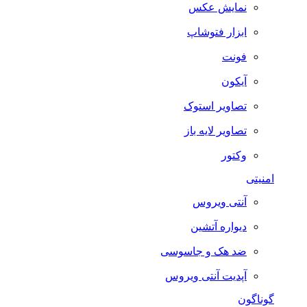
نمایش عکس
ابزار فتوشاپ
فونت
آیکون
تصاویر استوک
تصاویر لایه باز
وکتور
امنیتی
آنتی ویروس
دیواره آتشین
ضد هک و جاسوسی
آپدیت آنتی ویروس
گوناگون