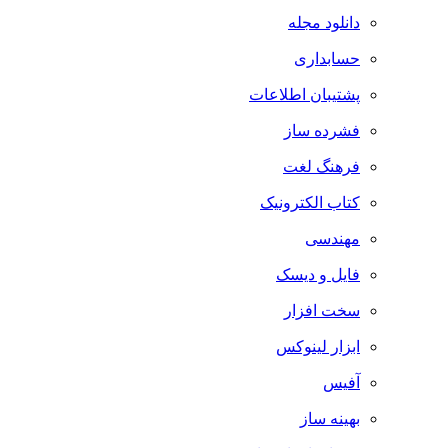
دانلود مجله
حسابداری
پشتیبان اطلاعات
فشرده ساز
فرهنگ لغت
کتاب الکترونیک
مهندسی
فایل و دیسک
سخت افزار
ابزار لینوکس
آفیس
بهینه ساز