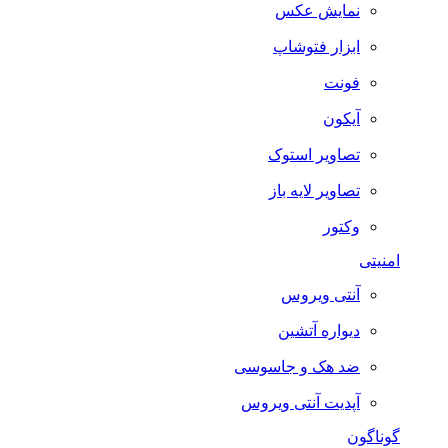
نمایش عکس
ابزار فتوشاپ
فونت
آیکون
تصاویر استوک
تصاویر لایه باز
وکتور
امنیتی
آنتی ویروس
دیواره آتشین
ضد هک و جاسوسی
آپدیت آنتی ویروس
گوناگون