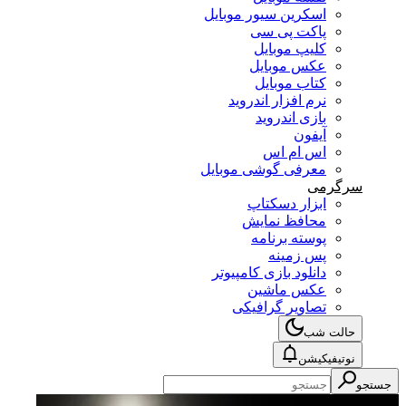
اسکرین سیور موبایل
پاکت پی سی
کلیپ موبایل
عکس موبایل
کتاب موبایل
نرم افزار اندروید
بازی اندروید
آیفون
اس ام اس
معرفی گوشی موبایل
سرگرمی
ابزار دسکتاپ
محافظ نمایش
پوسته برنامه
پس زمینه
دانلود بازی کامپیوتر
عکس ماشین
تصاویر گرافیکی
حالت شب
نوتیفیکیشن
جستجو