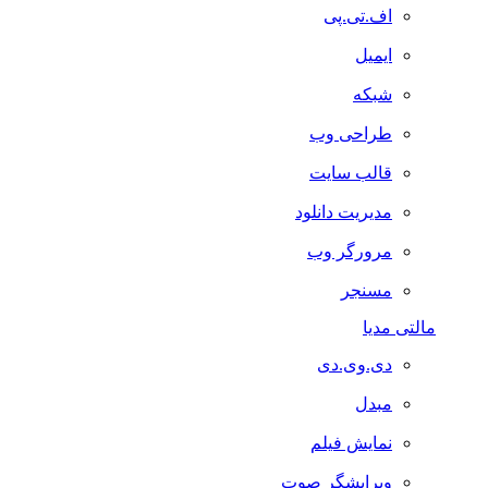
اف.تی.پی
ایمیل
شبکه
طراحی وب
قالب سایت
مدیریت دانلود
مرورگر وب
مسنجر
مالتی مدیا
دی.وی.دی
مبدل
نمایش فیلم
ویرایشگر صوت