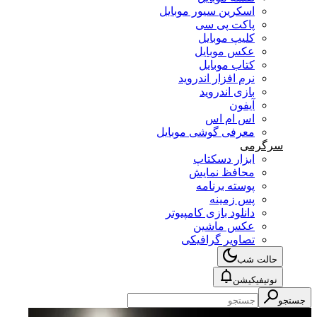
اسکرین سیور موبایل
پاکت پی سی
کلیپ موبایل
عکس موبایل
کتاب موبایل
نرم افزار اندروید
بازی اندروید
آیفون
اس ام اس
معرفی گوشی موبایل
سرگرمی
ابزار دسکتاپ
محافظ نمایش
پوسته برنامه
پس زمینه
دانلود بازی کامپیوتر
عکس ماشین
تصاویر گرافیکی
حالت شب
نوتیفیکیشن
جستجو