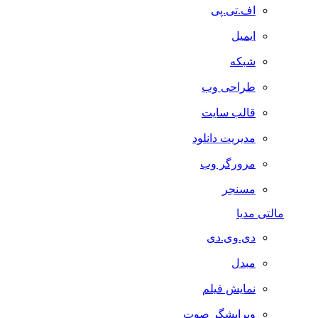
اف.تی.پی
ایمیل
شبکه
طراحی وب
قالب سایت
مدیریت دانلود
مرورگر وب
مسنجر
مالتی مدیا
دی.وی.دی
مبدل
نمایش فیلم
ویرایشگر صوت