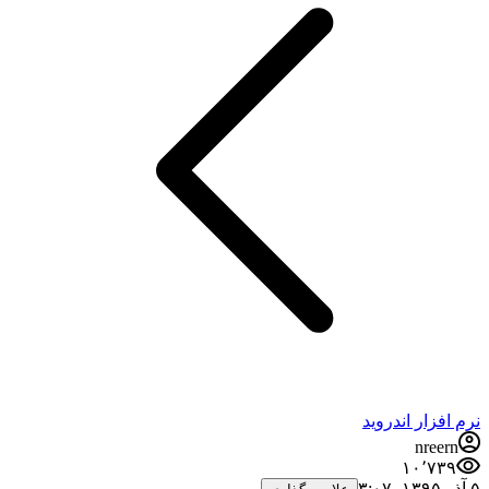
نرم افزار اندروید
nreern
۱۰٬۷۳۹
۵ آذر ۱۳۹۵،‏ ۳:۰۷