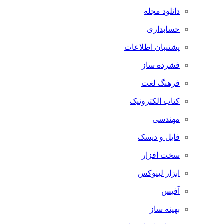
دانلود مجله
حسابداری
پشتیبان اطلاعات
فشرده ساز
فرهنگ لغت
کتاب الکترونیک
مهندسی
فایل و دیسک
سخت افزار
ابزار لینوکس
آفیس
بهینه ساز