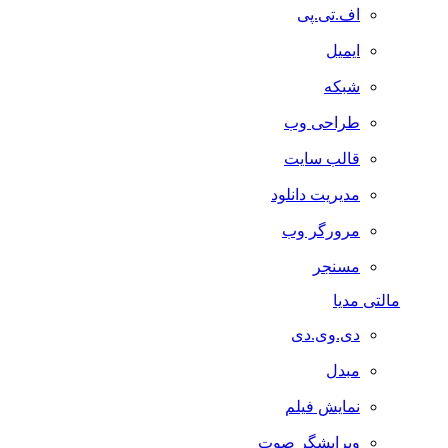
اف.تی.پی
ایمیل
شبکه
طراحی وب
قالب سایت
مدیریت دانلود
مرورگر وب
مسنجر
مالتی مدیا
دی.وی.دی
مبدل
نمایش فیلم
ویرایشگر صوت