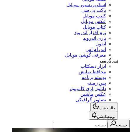
اسکرین سیور موبایل
پاکت پی سی
کلیپ موبایل
عکس موبایل
کتاب موبایل
نرم افزار اندروید
بازی اندروید
آیفون
اس ام اس
معرفی گوشی موبایل
سرگرمی
ابزار دسکتاپ
محافظ نمایش
پوسته برنامه
پس زمینه
دانلود بازی کامپیوتر
عکس ماشین
تصاویر گرافیکی
حالت شب
نوتیفیکیشن
جستجو