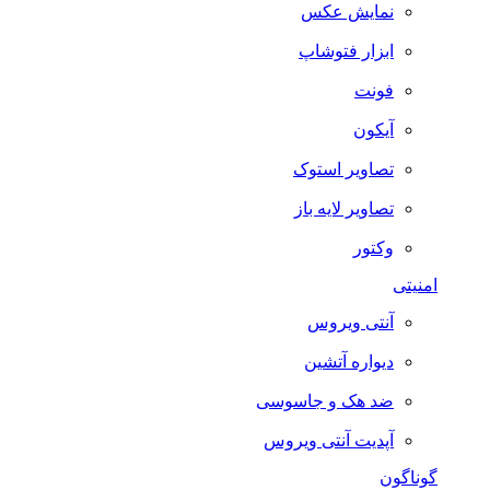
نمایش عکس
ابزار فتوشاپ
فونت
آیکون
تصاویر استوک
تصاویر لایه باز
وکتور
امنیتی
آنتی ویروس
دیواره آتشین
ضد هک و جاسوسی
آپدیت آنتی ویروس
گوناگون