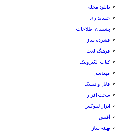
دانلود مجله
حسابداری
پشتیبان اطلاعات
فشرده ساز
فرهنگ لغت
کتاب الکترونیک
مهندسی
فایل و دیسک
سخت افزار
ابزار لینوکس
آفیس
بهینه ساز