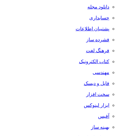
دانلود مجله
حسابداری
پشتیبان اطلاعات
فشرده ساز
فرهنگ لغت
کتاب الکترونیک
مهندسی
فایل و دیسک
سخت افزار
ابزار لینوکس
آفیس
بهینه ساز