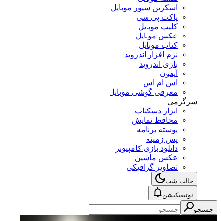
اسکرین سیور موبایل
پاکت پی سی
کلیپ موبایل
عکس موبایل
کتاب موبایل
نرم افزار اندروید
بازی اندروید
آیفون
اس ام اس
معرفی گوشی موبایل
سرگرمی
ابزار دسکتاپ
محافظ نمایش
پوسته برنامه
پس زمینه
دانلود بازی کامپیوتر
عکس ماشین
تصاویر گرافیکی
حالت شب
نوتیفیکیشن
جستجو