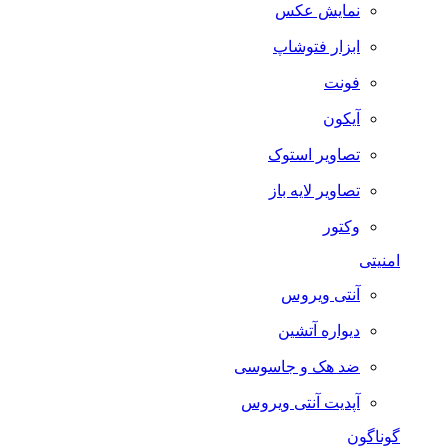
نمایش عکس
ابزار فتوشاپ
فونت
آیکون
تصاویر استوک
تصاویر لایه باز
وکتور
امنیتی
آنتی ویروس
دیواره آتشین
ضد هک و جاسوسی
آپدیت آنتی ویروس
گوناگون