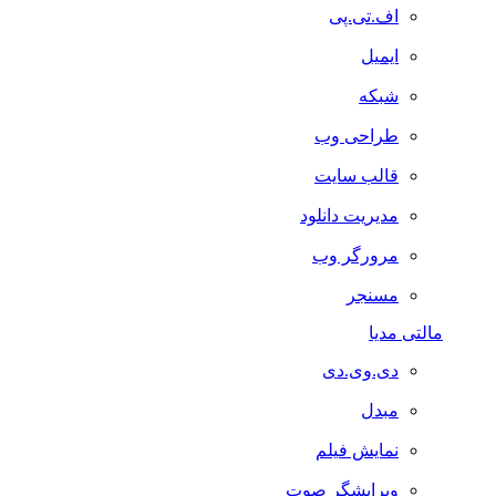
اف.تی.پی
ایمیل
شبکه
طراحی وب
قالب سایت
مدیریت دانلود
مرورگر وب
مسنجر
مالتی مدیا
دی.وی.دی
مبدل
نمایش فیلم
ویرایشگر صوت