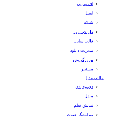
اف.تی.پی
ایمیل
شبکه
طراحی وب
قالب سایت
مدیریت دانلود
مرورگر وب
مسنجر
مالتی مدیا
دی.وی.دی
مبدل
نمایش فیلم
ویرایشگر صوت