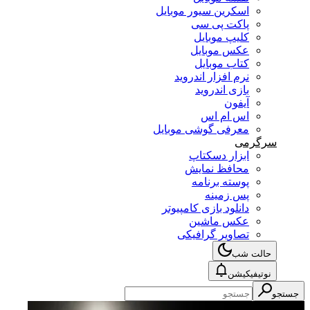
اسکرین سیور موبایل
پاکت پی سی
کلیپ موبایل
عکس موبایل
کتاب موبایل
نرم افزار اندروید
بازی اندروید
آیفون
اس ام اس
معرفی گوشی موبایل
سرگرمی
ابزار دسکتاپ
محافظ نمایش
پوسته برنامه
پس زمینه
دانلود بازی کامپیوتر
عکس ماشین
تصاویر گرافیکی
حالت شب
نوتیفیکیشن
جستجو