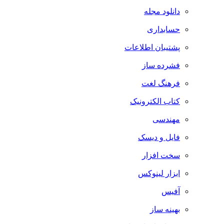
دانلود مجله
حسابداری
پشتیبان اطلاعات
فشرده ساز
فرهنگ لغت
کتاب الکترونیک
مهندسی
فایل و دیسک
سخت افزار
ابزار لینوکس
آفیس
بهینه ساز