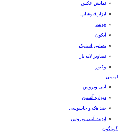
نمایش عکس
ابزار فتوشاپ
فونت
آیکون
تصاویر استوک
تصاویر لایه باز
وکتور
امنیتی
آنتی ویروس
دیواره آتشین
ضد هک و جاسوسی
آپدیت آنتی ویروس
گوناگون