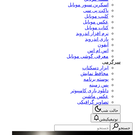
اسکرین سیور موبایل
پاکت پی سی
کلیپ موبایل
عکس موبایل
کتاب موبایل
نرم افزار اندروید
بازی اندروید
آیفون
اس ام اس
معرفی گوشی موبایل
سرگرمی
ابزار دسکتاپ
محافظ نمایش
پوسته برنامه
پس زمینه
دانلود بازی کامپیوتر
عکس ماشین
تصاویر گرافیکی
حالت شب
نوتیفیکیشن
جستجو