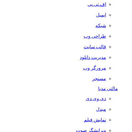
اف.تی.پی
ایمیل
شبکه
طراحی وب
قالب سایت
مدیریت دانلود
مرورگر وب
مسنجر
مالتی مدیا
دی.وی.دی
مبدل
نمایش فیلم
ویرایشگر صوت