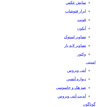
نمایش عکس
ابزار فتوشاپ
فونت
آیکون
تصاویر استوک
تصاویر لایه باز
وکتور
امنیتی
آنتی ویروس
دیواره آتشین
ضد هک و جاسوسی
آپدیت آنتی ویروس
گوناگون