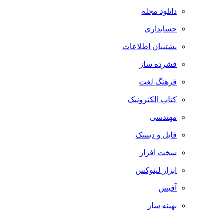
دانلود مجله
حسابداری
پشتیبان اطلاعات
فشرده ساز
فرهنگ لغت
کتاب الکترونیک
مهندسی
فایل و دیسک
سخت افزار
ابزار لینوکس
آفیس
بهینه ساز