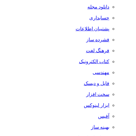
دانلود مجله
حسابداری
پشتیبان اطلاعات
فشرده ساز
فرهنگ لغت
کتاب الکترونیک
مهندسی
فایل و دیسک
سخت افزار
ابزار لینوکس
آفیس
بهینه ساز