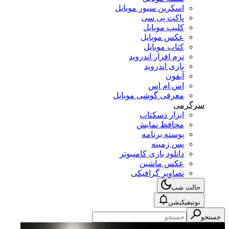
اسکرین سیور موبایل
پاکت پی سی
کلیپ موبایل
عکس موبایل
کتاب موبایل
نرم افزار اندروید
بازی اندروید
آیفون
اس ام اس
معرفی گوشی موبایل
سرگرمی
ابزار دسکتاپ
محافظ نمایش
پوسته برنامه
پس زمینه
دانلود بازی کامپیوتر
عکس ماشین
تصاویر گرافیکی
حالت شب
نوتیفیکیشن
جستجو