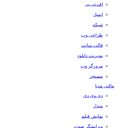
اف.تی.پی
ایمیل
شبکه
طراحی وب
قالب سایت
مدیریت دانلود
مرورگر وب
مسنجر
مالتی مدیا
دی.وی.دی
مبدل
نمایش فیلم
ویرایشگر صوت