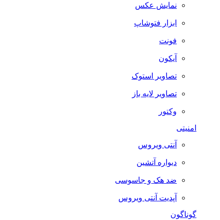
نمایش عکس
ابزار فتوشاپ
فونت
آیکون
تصاویر استوک
تصاویر لایه باز
وکتور
امنیتی
آنتی ویروس
دیواره آتشین
ضد هک و جاسوسی
آپدیت آنتی ویروس
گوناگون