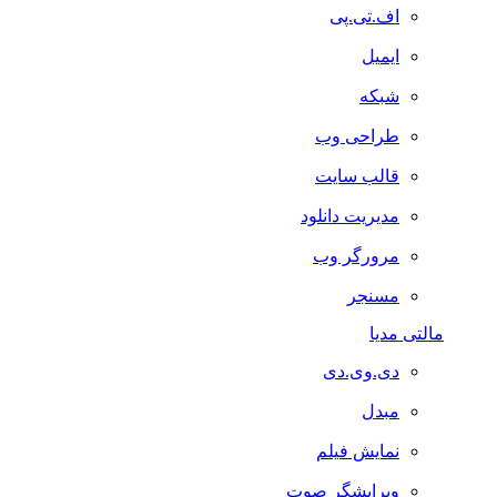
اف.تی.پی
ایمیل
شبکه
طراحی وب
قالب سایت
مدیریت دانلود
مرورگر وب
مسنجر
مالتی مدیا
دی.وی.دی
مبدل
نمایش فیلم
ویرایشگر صوت