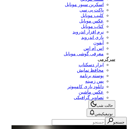
اسکرین سیور موبایل
پاکت پی سی
کلیپ موبایل
عکس موبایل
کتاب موبایل
نرم افزار اندروید
بازی اندروید
آیفون
اس ام اس
معرفی گوشی موبایل
سرگرمی
ابزار دسکتاپ
محافظ نمایش
پوسته برنامه
پس زمینه
دانلود بازی کامپیوتر
عکس ماشین
تصاویر گرافیکی
حالت شب
نوتیفیکیشن
جستجو