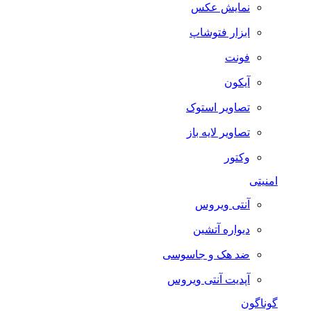
نمایش عکس
ابزار فتوشاپ
فونت
آیکون
تصاویر استوک
تصاویر لایه باز
وکتور
امنیتی
آنتی ویروس
دیواره آتشین
ضد هک و جاسوسی
آپدیت آنتی ویروس
گوناگون