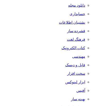
دانلود مجله
حسابداری
پشتیبان اطلاعات
فشرده ساز
فرهنگ لغت
کتاب الکترونیک
مهندسی
فایل و دیسک
سخت افزار
ابزار لینوکس
آفیس
بهینه ساز