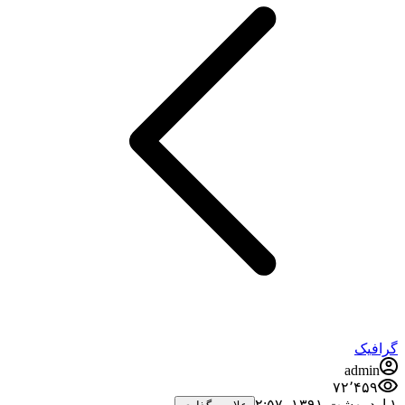
گرافیک
admin
۷۲٬۴۵۹
۱ اردیبهشت ۱۳۹۱،‏ ۲:۵۷