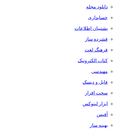
دانلود مجله
حسابداری
پشتیبان اطلاعات
فشرده ساز
فرهنگ لغت
کتاب الکترونیک
مهندسی
فایل و دیسک
سخت افزار
ابزار لینوکس
آفیس
بهینه ساز