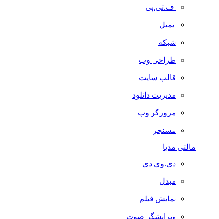
اف.تی.پی
ایمیل
شبکه
طراحی وب
قالب سایت
مدیریت دانلود
مرورگر وب
مسنجر
مالتی مدیا
دی.وی.دی
مبدل
نمایش فیلم
ویرایشگر صوت