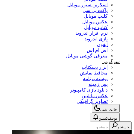
اسکرین سیور موبایل
پاکت پی سی
کلیپ موبایل
عکس موبایل
کتاب موبایل
نرم افزار اندروید
بازی اندروید
آیفون
اس ام اس
معرفی گوشی موبایل
سرگرمی
ابزار دسکتاپ
محافظ نمایش
پوسته برنامه
پس زمینه
دانلود بازی کامپیوتر
عکس ماشین
تصاویر گرافیکی
حالت شب
نوتیفیکیشن
جستجو