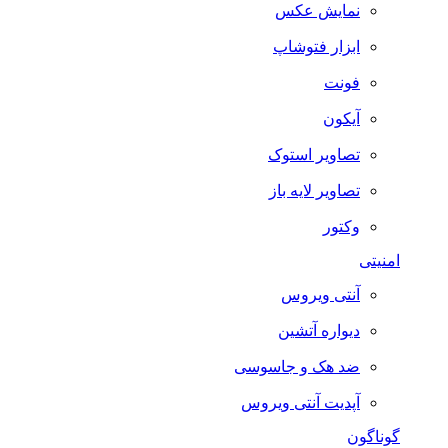
نمایش عکس
ابزار فتوشاپ
فونت
آیکون
تصاویر استوک
تصاویر لایه باز
وکتور
امنیتی
آنتی ویروس
دیواره آتشین
ضد هک و جاسوسی
آپدیت آنتی ویروس
گوناگون