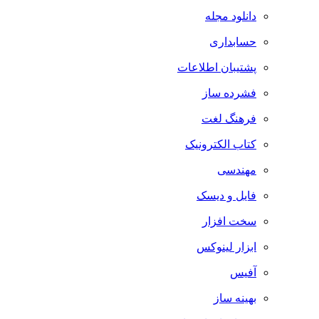
دانلود مجله
حسابداری
پشتیبان اطلاعات
فشرده ساز
فرهنگ لغت
کتاب الکترونیک
مهندسی
فایل و دیسک
سخت افزار
ابزار لینوکس
آفیس
بهینه ساز