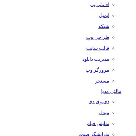
اف.تی.پی
ایمیل
شبکه
طراحی وب
قالب سایت
مدیریت دانلود
مرورگر وب
مسنجر
مالتی مدیا
دی.وی.دی
مبدل
نمایش فیلم
ویرایشگر صوت