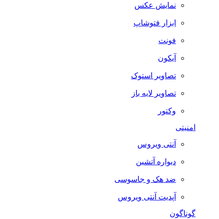
نمایش عکس
ابزار فتوشاپ
فونت
آیکون
تصاویر استوک
تصاویر لایه باز
وکتور
امنیتی
آنتی ویروس
دیواره آتشین
ضد هک و جاسوسی
آپدیت آنتی ویروس
گوناگون