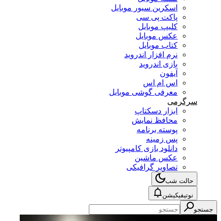
اسکرین سیور موبایل
پاکت پی سی
کلیپ موبایل
عکس موبایل
کتاب موبایل
نرم افزار اندروید
بازی اندروید
آیفون
اس ام اس
معرفی گوشی موبایل
سرگرمی
ابزار دسکتاپ
محافظ نمایش
پوسته برنامه
پس زمینه
دانلود بازی کامپیوتر
عکس ماشین
تصاویر گرافیکی
حالت شب
نوتیفیکیشن
جستجو