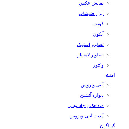
نمایش عکس
ابزار فتوشاپ
فونت
آیکون
تصاویر استوک
تصاویر لایه باز
وکتور
امنیتی
آنتی ویروس
دیواره آتشین
ضد هک و جاسوسی
آپدیت آنتی ویروس
گوناگون