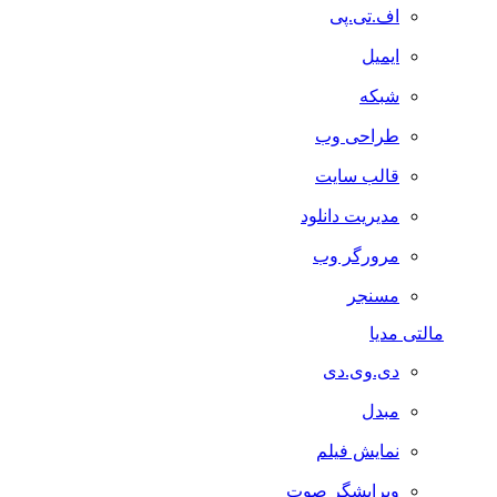
اف.تی.پی
ایمیل
شبکه
طراحی وب
قالب سایت
مدیریت دانلود
مرورگر وب
مسنجر
مالتی مدیا
دی.وی.دی
مبدل
نمایش فیلم
ویرایشگر صوت