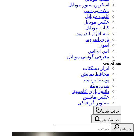
اسکرین سیور موبایل
پاکت پی سی
کلیپ موبایل
عکس موبایل
کتاب موبایل
نرم افزار اندروید
بازی اندروید
آیفون
اس ام اس
معرفی گوشی موبایل
سرگرمی
ابزار دسکتاپ
محافظ نمایش
پوسته برنامه
پس زمینه
دانلود بازی کامپیوتر
عکس ماشین
تصاویر گرافیکی
حالت شب
نوتیفیکیشن
جستجو