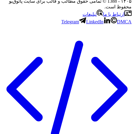
۱۴۰۵
- 1388 © تمامی حقوق مطالب و قالب برای سایت پاتوق‌یو
محفوظ است.
ارتباط با ما
تبلیغات
Telegram
LinkedIn
DMCA