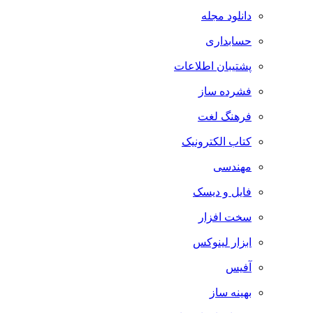
دانلود مجله
حسابداری
پشتیبان اطلاعات
فشرده ساز
فرهنگ لغت
کتاب الکترونیک
مهندسی
فایل و دیسک
سخت افزار
ابزار لینوکس
آفیس
بهینه ساز