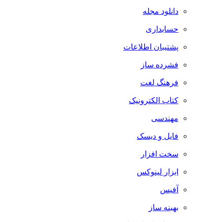
دانلود مجله
حسابداری
پشتیبان اطلاعات
فشرده ساز
فرهنگ لغت
کتاب الکترونیک
مهندسی
فایل و دیسک
سخت افزار
ابزار لینوکس
آفیس
بهینه ساز