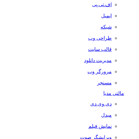
اف.تی.پی
ایمیل
شبکه
طراحی وب
قالب سایت
مدیریت دانلود
مرورگر وب
مسنجر
مالتی مدیا
دی.وی.دی
مبدل
نمایش فیلم
ویرایشگر صوت