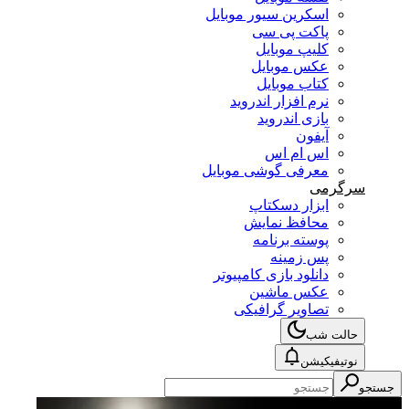
اسکرین سیور موبایل
پاکت پی سی
کلیپ موبایل
عکس موبایل
کتاب موبایل
نرم افزار اندروید
بازی اندروید
آیفون
اس ام اس
معرفی گوشی موبایل
سرگرمی
ابزار دسکتاپ
محافظ نمایش
پوسته برنامه
پس زمینه
دانلود بازی کامپیوتر
عکس ماشین
تصاویر گرافیکی
حالت شب
نوتیفیکیشن
جستجو