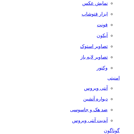
نمایش عکس
ابزار فتوشاپ
فونت
آیکون
تصاویر استوک
تصاویر لایه باز
وکتور
امنیتی
آنتی ویروس
دیواره آتشین
ضد هک و جاسوسی
آپدیت آنتی ویروس
گوناگون