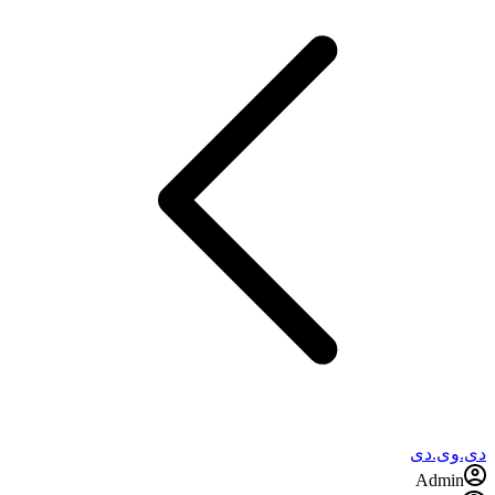
دی.وی.دی
Admin