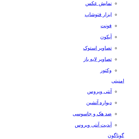
نمایش عکس
ابزار فتوشاپ
فونت
آیکون
تصاویر استوک
تصاویر لایه باز
وکتور
امنیتی
آنتی ویروس
دیواره آتشین
ضد هک و جاسوسی
آپدیت آنتی ویروس
گوناگون