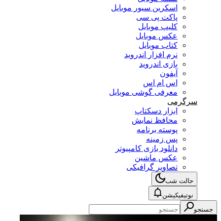
اسکرین سیور موبایل
پاکت پی سی
کلیپ موبایل
عکس موبایل
کتاب موبایل
نرم افزار اندروید
بازی اندروید
آیفون
اس ام اس
معرفی گوشی موبایل
سرگرمی
ابزار دسکتاپ
محافظ نمایش
پوسته برنامه
پس زمینه
دانلود بازی کامپیوتر
عکس ماشین
تصاویر گرافیکی
حالت شب
نوتیفیکیشن
جستجو