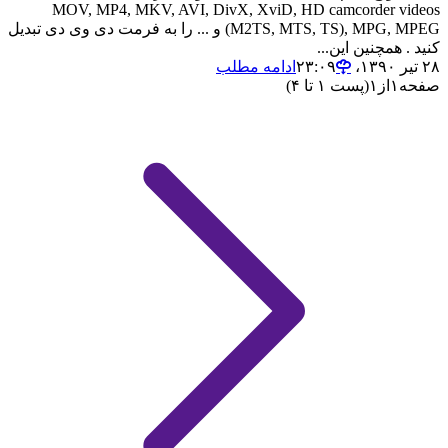
MOV, MP4, MKV, AVI, DivX, XviD, HD camcorder videos
(M2TS, MTS, TS), MPG, MPEG و ... را به فرمت دی وی دی تبدیل
کنید . همچنین این...
۲۸ تیر ۱۳۹۰،‏ ۲۳:۰۹
ادامه مطلب
صفحه
۱
از
۱
(پست ۱ تا ۴)