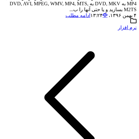
MP4 به DVD, MKV به DVD, AVI, MPEG, WMV, MP4, MTS,
M2TS بسازید و یا حتی آنها را ب...
۴ بهمن ۱۳۹۶،‏ ۱۳:۲۴
ادامه مطلب
نرم افزار