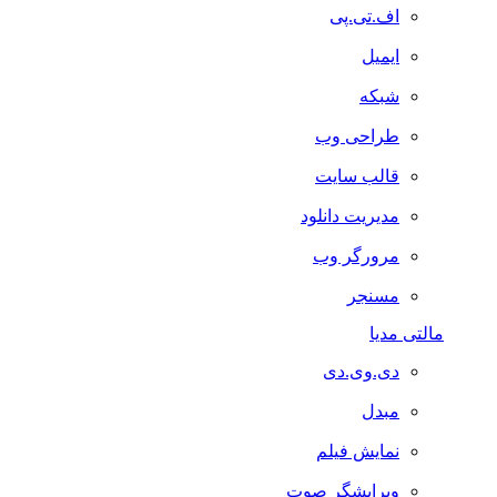
اف.تی.پی
ایمیل
شبکه
طراحی وب
قالب سایت
مدیریت دانلود
مرورگر وب
مسنجر
مالتی مدیا
دی.وی.دی
مبدل
نمایش فیلم
ویرایشگر صوت