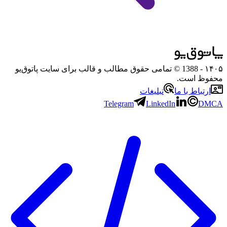
۱۴۰۵
- 1388 © تمامی حقوق مطالب و قالب برای سایت پاتوق‌یو
محفوظ است.
ارتباط با ما
تبلیغات
Telegram
LinkedIn
DMCA