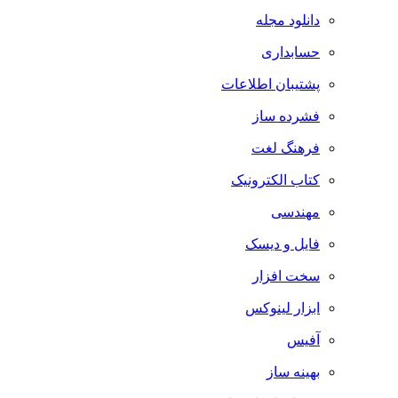
دانلود مجله
حسابداری
پشتیبان اطلاعات
فشرده ساز
فرهنگ لغت
کتاب الکترونیک
مهندسی
فایل و دیسک
سخت افزار
ابزار لینوکس
آفیس
بهینه ساز