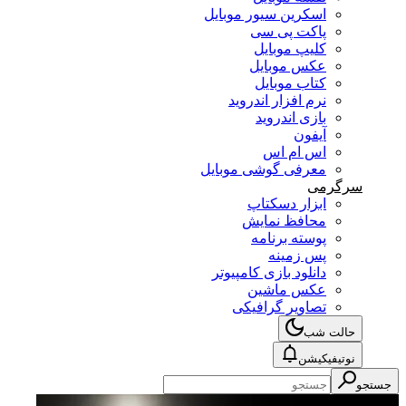
اسکرین سیور موبایل
پاکت پی سی
کلیپ موبایل
عکس موبایل
کتاب موبایل
نرم افزار اندروید
بازی اندروید
آیفون
اس ام اس
معرفی گوشی موبایل
سرگرمی
ابزار دسکتاپ
محافظ نمایش
پوسته برنامه
پس زمینه
دانلود بازی کامپیوتر
عکس ماشین
تصاویر گرافیکی
حالت شب
نوتیفیکیشن
جستجو