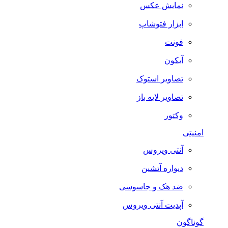
نمایش عکس
ابزار فتوشاپ
فونت
آیکون
تصاویر استوک
تصاویر لایه باز
وکتور
امنیتی
آنتی ویروس
دیواره آتشین
ضد هک و جاسوسی
آپدیت آنتی ویروس
گوناگون