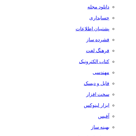
دانلود مجله
حسابداری
پشتیبان اطلاعات
فشرده ساز
فرهنگ لغت
کتاب الکترونیک
مهندسی
فایل و دیسک
سخت افزار
ابزار لینوکس
آفیس
بهینه ساز