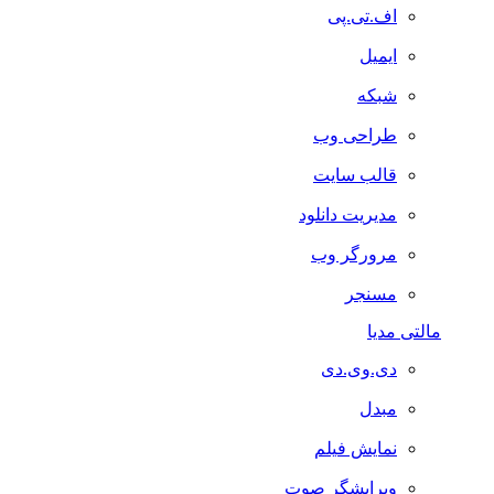
اف.تی.پی
ایمیل
شبکه
طراحی وب
قالب سایت
مدیریت دانلود
مرورگر وب
مسنجر
مالتی مدیا
دی.وی.دی
مبدل
نمایش فیلم
ویرایشگر صوت