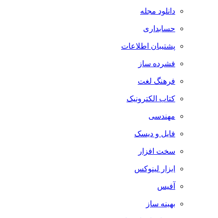
دانلود مجله
حسابداری
پشتیبان اطلاعات
فشرده ساز
فرهنگ لغت
کتاب الکترونیک
مهندسی
فایل و دیسک
سخت افزار
ابزار لینوکس
آفیس
بهینه ساز