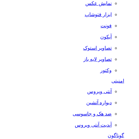
نمایش عکس
ابزار فتوشاپ
فونت
آیکون
تصاویر استوک
تصاویر لایه باز
وکتور
امنیتی
آنتی ویروس
دیواره آتشین
ضد هک و جاسوسی
آپدیت آنتی ویروس
گوناگون