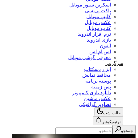
اسکرین سیور موبایل
پاکت پی سی
کلیپ موبایل
عکس موبایل
کتاب موبایل
نرم افزار اندروید
بازی اندروید
آیفون
اس ام اس
معرفی گوشی موبایل
سرگرمی
ابزار دسکتاپ
محافظ نمایش
پوسته برنامه
پس زمینه
دانلود بازی کامپیوتر
عکس ماشین
تصاویر گرافیکی
حالت شب
نوتیفیکیشن
جستجو