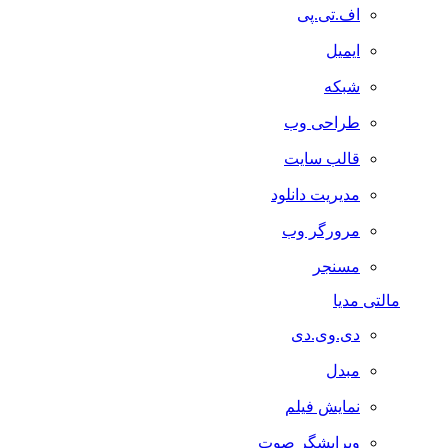
اف.تی.پی
ایمیل
شبکه
طراحی وب
قالب سایت
مدیریت دانلود
مرورگر وب
مسنجر
مالتی مدیا
دی.وی.دی
مبدل
نمایش فیلم
ویرایشگر صوت