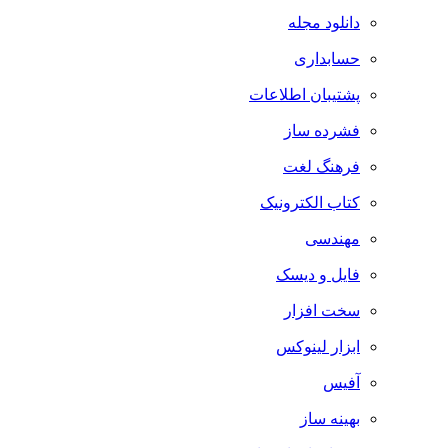
دانلود مجله
حسابداری
پشتیبان اطلاعات
فشرده ساز
فرهنگ لغت
کتاب الکترونیک
مهندسی
فایل و دیسک
سخت افزار
ابزار لینوکس
آفیس
بهینه ساز