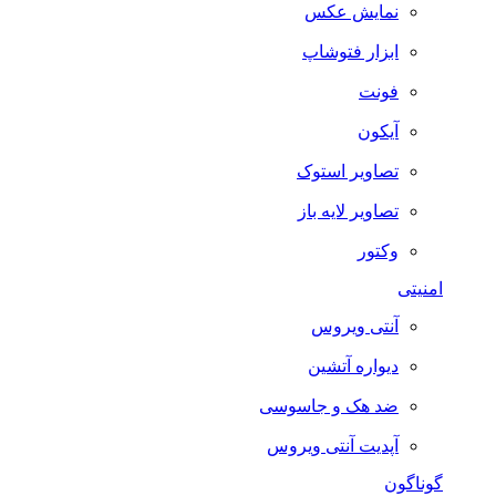
نمایش عکس
ابزار فتوشاپ
فونت
آیکون
تصاویر استوک
تصاویر لایه باز
وکتور
امنیتی
آنتی ویروس
دیواره آتشین
ضد هک و جاسوسی
آپدیت آنتی ویروس
گوناگون