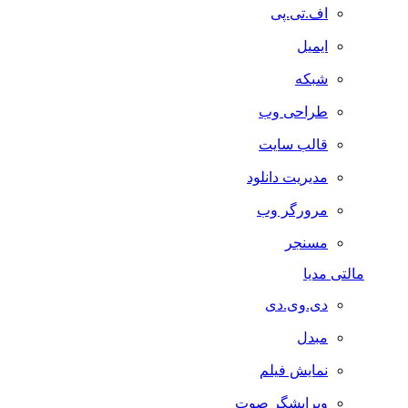
اف.تی.پی
ایمیل
شبکه
طراحی وب
قالب سایت
مدیریت دانلود
مرورگر وب
مسنجر
مالتی مدیا
دی.وی.دی
مبدل
نمایش فیلم
ویرایشگر صوت