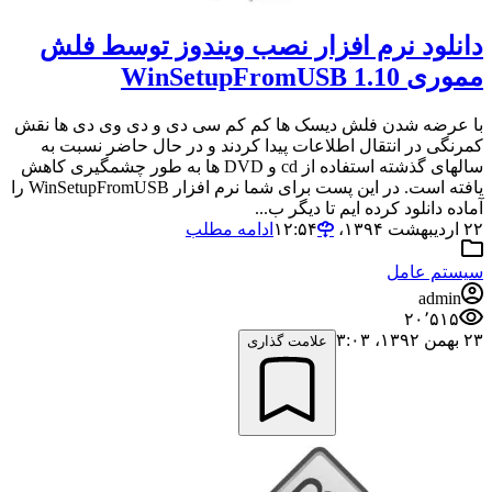
دانلود نرم افزار نصب ویندوز توسط فلش
مموری WinSetupFromUSB 1.10
با عرضه شدن فلش دیسک ها کم کم سی دی و دی وی دی ها نقش
کمرنگی در انتقال اطلاعات پیدا کردند و در حال حاضر نسبت به
سالهای گذشته استفاده از cd و DVD ها به طور چشمگیری کاهش
یافته است. در این پست برای شما نرم افزار WinSetupFromUSB را
آماده دانلود کرده ایم تا دیگر ب...
۲۲ اردیبهشت ۱۳۹۴،‏ ۱۲:۵۴
ادامه مطلب
سیستم عامل
admin
۲۰٬۵۱۵
۲۳ بهمن ۱۳۹۲،‏ ۳:۰۳
علامت گذاری