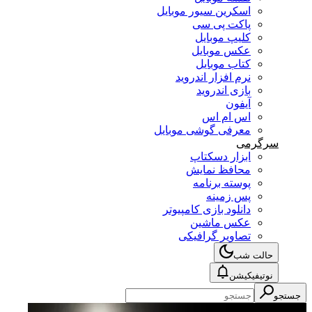
اسکرین سیور موبایل
پاکت پی سی
کلیپ موبایل
عکس موبایل
کتاب موبایل
نرم افزار اندروید
بازی اندروید
آیفون
اس ام اس
معرفی گوشی موبایل
سرگرمی
ابزار دسکتاپ
محافظ نمایش
پوسته برنامه
پس زمینه
دانلود بازی کامپیوتر
عکس ماشین
تصاویر گرافیکی
حالت شب
نوتیفیکیشن
جستجو