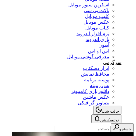
اسکرین سیور موبایل
پاکت پی سی
کلیپ موبایل
عکس موبایل
کتاب موبایل
نرم افزار اندروید
بازی اندروید
آیفون
اس ام اس
معرفی گوشی موبایل
سرگرمی
ابزار دسکتاپ
محافظ نمایش
پوسته برنامه
پس زمینه
دانلود بازی کامپیوتر
عکس ماشین
تصاویر گرافیکی
حالت شب
نوتیفیکیشن
جستجو