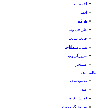
اف.تی.پی
ایمیل
شبکه
طراحی وب
قالب سایت
مدیریت دانلود
مرورگر وب
مسنجر
مالتی مدیا
دی.وی.دی
مبدل
نمایش فیلم
ویرایشگر صوت