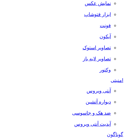
نمایش عکس
ابزار فتوشاپ
فونت
آیکون
تصاویر استوک
تصاویر لایه باز
وکتور
امنیتی
آنتی ویروس
دیواره آتشین
ضد هک و جاسوسی
آپدیت آنتی ویروس
گوناگون