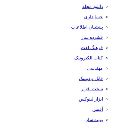
دانلود مجله
حسابداری
پشتیبان اطلاعات
فشرده ساز
فرهنگ لغت
کتاب الکترونیک
مهندسی
فایل و دیسک
سخت افزار
ابزار لینوکس
آفیس
بهینه ساز