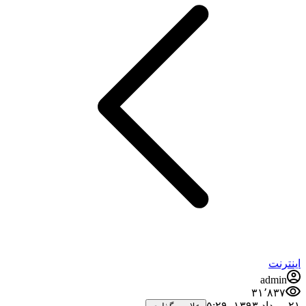
اینترنت
admin
۳۱٬۸۳۷
۲۱ مرداد ۱۳۹۳،‏ ۵:۲۹