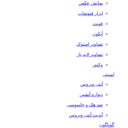
نمایش عکس
ابزار فتوشاپ
فونت
آیکون
تصاویر استوک
تصاویر لایه باز
وکتور
امنیتی
آنتی ویروس
دیواره آتشین
ضد هک و جاسوسی
آپدیت آنتی ویروس
گوناگون