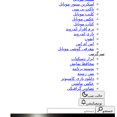
اسکرین سیور موبایل
پاکت پی سی
کلیپ موبایل
عکس موبایل
کتاب موبایل
نرم افزار اندروید
بازی اندروید
آیفون
اس ام اس
معرفی گوشی موبایل
سرگرمی
ابزار دسکتاپ
محافظ نمایش
پوسته برنامه
پس زمینه
دانلود بازی کامپیوتر
عکس ماشین
تصاویر گرافیکی
حالت شب
نوتیفیکیشن
جستجو