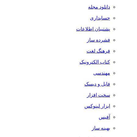
دانلود مجله
حسابداری
پشتیبان اطلاعات
فشرده ساز
فرهنگ لغت
کتاب الکترونیک
مهندسی
فایل و دیسک
سخت افزار
ابزار لینوکس
آفیس
بهینه ساز