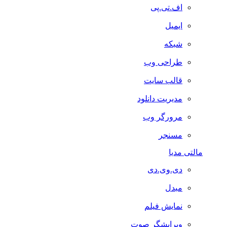
اف.تی.پی
ایمیل
شبکه
طراحی وب
قالب سایت
مدیریت دانلود
مرورگر وب
مسنجر
مالتی مدیا
دی.وی.دی
مبدل
نمایش فیلم
ویرایشگر صوت