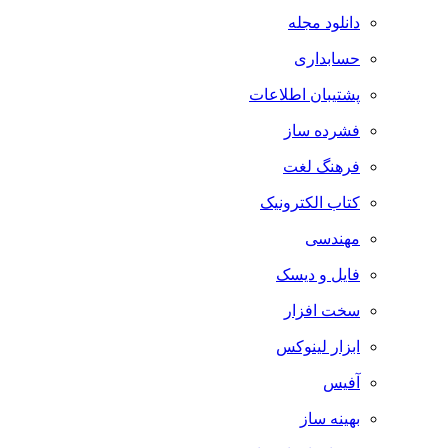
دانلود مجله
حسابداری
پشتیبان اطلاعات
فشرده ساز
فرهنگ لغت
کتاب الکترونیک
مهندسی
فایل و دیسک
سخت افزار
ابزار لینوکس
آفیس
بهینه ساز