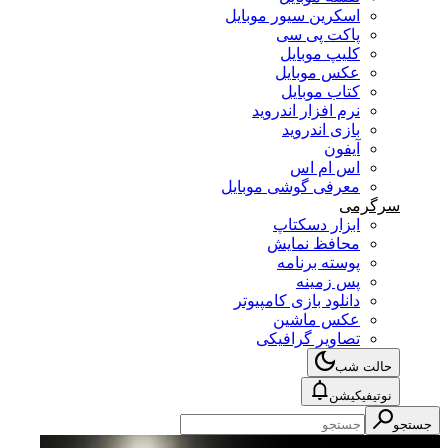
اسکرین سیور موبایل
پاکت پی سی
کلیپ موبایل
عکس موبایل
کتاب موبایل
نرم افزار اندروید
بازی اندروید
آیفون
اس ام اس
معرفی گوشی موبایل
سرگرمی
ابزار دسکتاپ
محافظ نمایش
پوسته برنامه
پس زمینه
دانلود بازی کامپیوتر
عکس ماشین
تصاویر گرافیکی
حالت شب
نوتیفیکیشن
جستجو