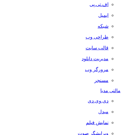
اف.تی.پی
ایمیل
شبکه
طراحی وب
قالب سایت
مدیریت دانلود
مرورگر وب
مسنجر
مالتی مدیا
دی.وی.دی
مبدل
نمایش فیلم
ویرایشگر صوت