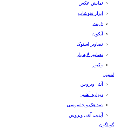
نمایش عکس
ابزار فتوشاپ
فونت
آیکون
تصاویر استوک
تصاویر لایه باز
وکتور
امنیتی
آنتی ویروس
دیواره آتشین
ضد هک و جاسوسی
آپدیت آنتی ویروس
گوناگون