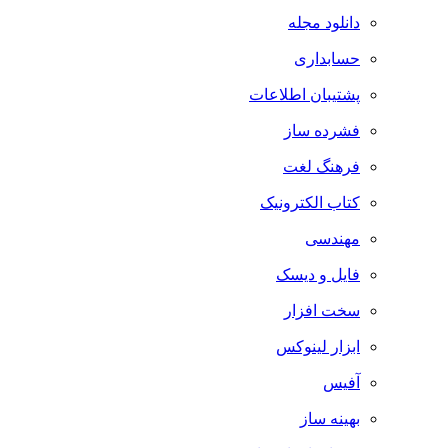
دانلود مجله
حسابداری
پشتیبان اطلاعات
فشرده ساز
فرهنگ لغت
کتاب الکترونیک
مهندسی
فایل و دیسک
سخت افزار
ابزار لینوکس
آفیس
بهینه ساز