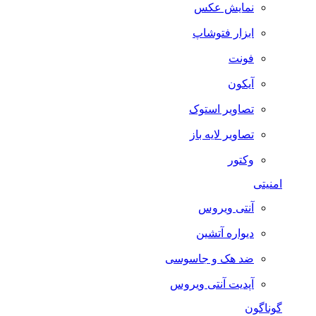
نمایش عکس
ابزار فتوشاپ
فونت
آیکون
تصاویر استوک
تصاویر لایه باز
وکتور
امنیتی
آنتی ویروس
دیواره آتشین
ضد هک و جاسوسی
آپدیت آنتی ویروس
گوناگون