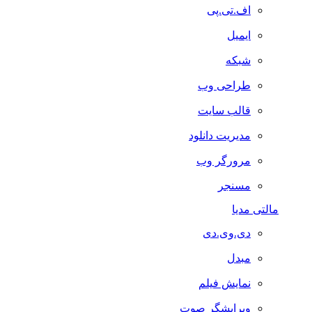
اف.تی.پی
ایمیل
شبکه
طراحی وب
قالب سایت
مدیریت دانلود
مرورگر وب
مسنجر
مالتی مدیا
دی.وی.دی
مبدل
نمایش فیلم
ویرایشگر صوت