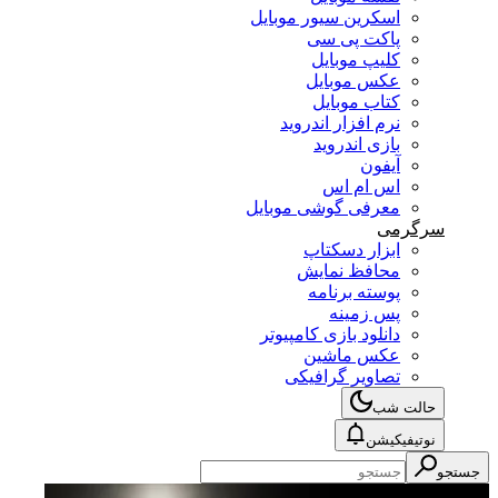
اسکرین سیور موبایل
پاکت پی سی
کلیپ موبایل
عکس موبایل
کتاب موبایل
نرم افزار اندروید
بازی اندروید
آیفون
اس ام اس
معرفی گوشی موبایل
سرگرمی
ابزار دسکتاپ
محافظ نمایش
پوسته برنامه
پس زمینه
دانلود بازی کامپیوتر
عکس ماشین
تصاویر گرافیکی
حالت شب
نوتیفیکیشن
جستجو