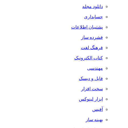
دانلود مجله
حسابداری
پشتیبان اطلاعات
فشرده ساز
فرهنگ لغت
کتاب الکترونیک
مهندسی
فایل و دیسک
سخت افزار
ابزار لینوکس
آفیس
بهینه ساز