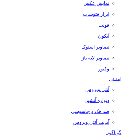
نمایش عکس
ابزار فتوشاپ
فونت
آیکون
تصاویر استوک
تصاویر لایه باز
وکتور
امنیتی
آنتی ویروس
دیواره آتشین
ضد هک و جاسوسی
آپدیت آنتی ویروس
گوناگون