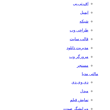
اف.تی.پی
ایمیل
شبکه
طراحی وب
قالب سایت
مدیریت دانلود
مرورگر وب
مسنجر
مالتی مدیا
دی.وی.دی
مبدل
نمایش فیلم
ویرایشگر صوت