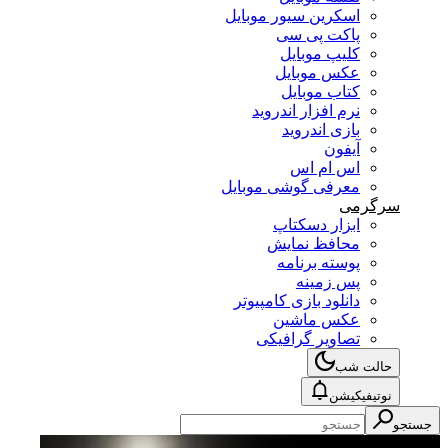
اسکرین سیور موبایل
پاکت پی سی
کلیپ موبایل
عکس موبایل
کتاب موبایل
نرم افزار اندروید
بازی اندروید
آیفون
اس ام اس
معرفی گوشی موبایل
سرگرمی
ابزار دسکتاپ
محافظ نمایش
پوسته برنامه
پس زمینه
دانلود بازی کامپیوتر
عکس ماشین
تصاویر گرافیکی
حالت شب
نوتیفیکیشن
جستجو