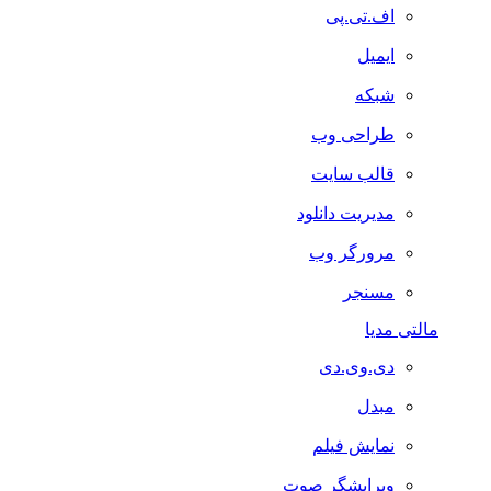
اف.تی.پی
ایمیل
شبکه
طراحی وب
قالب سایت
مدیریت دانلود
مرورگر وب
مسنجر
مالتی مدیا
دی.وی.دی
مبدل
نمایش فیلم
ویرایشگر صوت