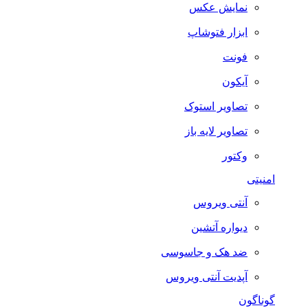
نمایش عکس
ابزار فتوشاپ
فونت
آیکون
تصاویر استوک
تصاویر لایه باز
وکتور
امنیتی
آنتی ویروس
دیواره آتشین
ضد هک و جاسوسی
آپدیت آنتی ویروس
گوناگون