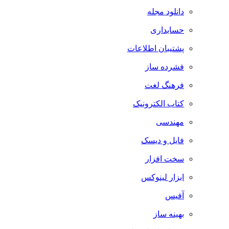
دانلود مجله
حسابداری
پشتیبان اطلاعات
فشرده ساز
فرهنگ لغت
کتاب الکترونیک
مهندسی
فایل و دیسک
سخت افزار
ابزار لینوکس
آفیس
بهینه ساز