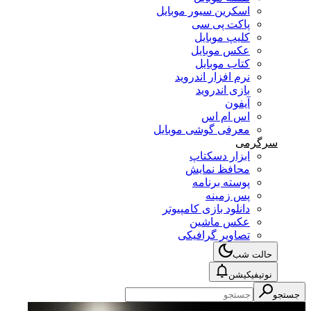
اسکرین سیور موبایل
پاکت پی سی
کلیپ موبایل
عکس موبایل
کتاب موبایل
نرم افزار اندروید
بازی اندروید
آیفون
اس ام اس
معرفی گوشی موبایل
سرگرمی
ابزار دسکتاپ
محافظ نمایش
پوسته برنامه
پس زمینه
دانلود بازی کامپیوتر
عکس ماشین
تصاویر گرافیکی
حالت شب
نوتیفیکیشن
جستجو