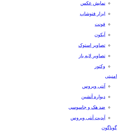
نمایش عکس
ابزار فتوشاپ
فونت
آیکون
تصاویر استوک
تصاویر لایه باز
وکتور
امنیتی
آنتی ویروس
دیواره آتشین
ضد هک و جاسوسی
آپدیت آنتی ویروس
گوناگون