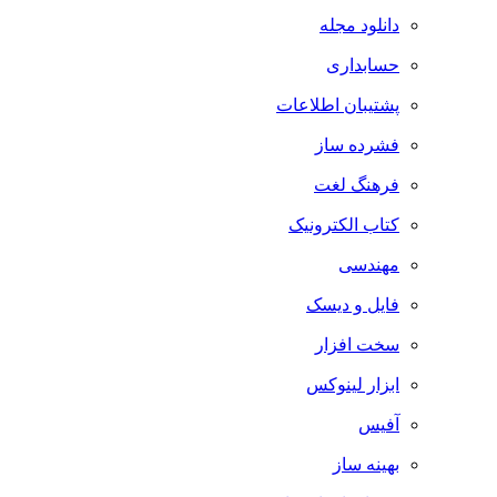
دانلود مجله
حسابداری
پشتیبان اطلاعات
فشرده ساز
فرهنگ لغت
کتاب الکترونیک
مهندسی
فایل و دیسک
سخت افزار
ابزار لینوکس
آفیس
بهینه ساز