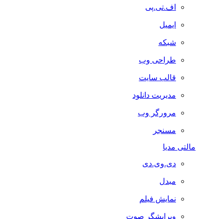
اف.تی.پی
ایمیل
شبکه
طراحی وب
قالب سایت
مدیریت دانلود
مرورگر وب
مسنجر
مالتی مدیا
دی.وی.دی
مبدل
نمایش فیلم
ویرایشگر صوت