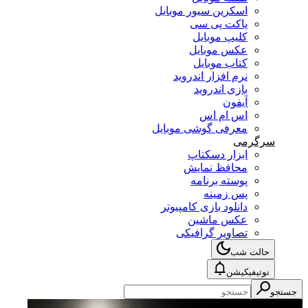
اسکرین سیور موبایل
پاکت پی سی
کلیپ موبایل
عکس موبایل
کتاب موبایل
نرم افزار اندروید
بازی اندروید
آیفون
اس ام اس
معرفی گوشی موبایل
سرگرمی
ابزار دسکتاپ
محافظ نمایش
پوسته برنامه
پس زمینه
دانلود بازی کامپیوتر
عکس ماشین
تصاویر گرافیکی
حالت شب
نوتیفیکیشن
جستجو