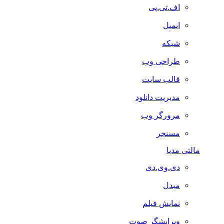
اف.تی.پی
ایمیل
شبکه
طراحی وب
قالب سایت
مدیریت دانلود
مرورگر وب
مسنجر
مالتی مدیا
دی.وی.دی
مبدل
نمایش فیلم
ویرایشگر صوت