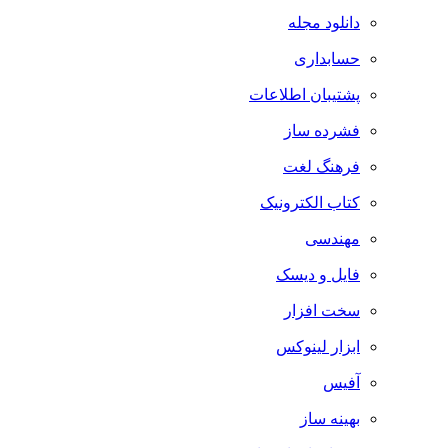
دانلود مجله
حسابداری
پشتیبان اطلاعات
فشرده ساز
فرهنگ لغت
کتاب الکترونیک
مهندسی
فایل و دیسک
سخت افزار
ابزار لینوکس
آفیس
بهینه ساز