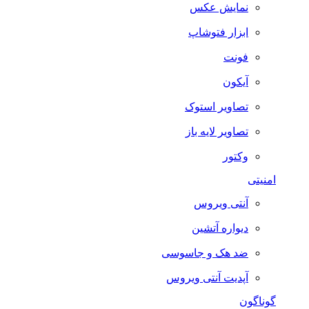
نمایش عکس
ابزار فتوشاپ
فونت
آیکون
تصاویر استوک
تصاویر لایه باز
وکتور
امنیتی
آنتی ویروس
دیواره آتشین
ضد هک و جاسوسی
آپدیت آنتی ویروس
گوناگون