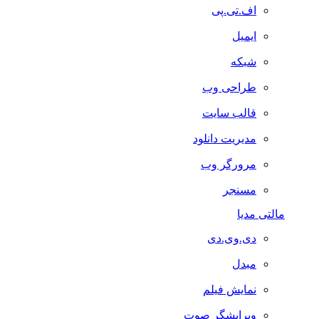
اف.تی.پی
ایمیل
شبکه
طراحی وب
قالب سایت
مدیریت دانلود
مرورگر وب
مسنجر
مالتی مدیا
دی.وی.دی
مبدل
نمایش فیلم
ویرایشگر صوت