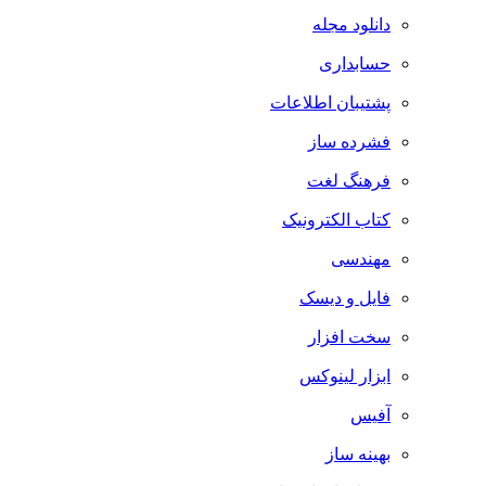
دانلود مجله
حسابداری
پشتیبان اطلاعات
فشرده ساز
فرهنگ لغت
کتاب الکترونیک
مهندسی
فایل و دیسک
سخت افزار
ابزار لینوکس
آفیس
بهینه ساز