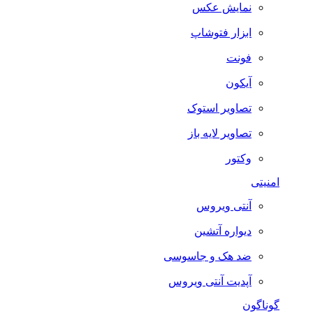
نمایش عکس
ابزار فتوشاپ
فونت
آیکون
تصاویر استوک
تصاویر لایه باز
وکتور
امنیتی
آنتی ویروس
دیواره آتشین
ضد هک و جاسوسی
آپدیت آنتی ویروس
گوناگون