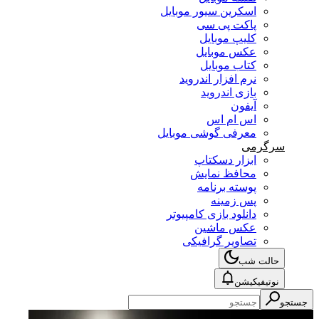
اسکرین سیور موبایل
پاکت پی سی
کلیپ موبایل
عکس موبایل
کتاب موبایل
نرم افزار اندروید
بازی اندروید
آیفون
اس ام اس
معرفی گوشی موبایل
سرگرمی
ابزار دسکتاپ
محافظ نمایش
پوسته برنامه
پس زمینه
دانلود بازی کامپیوتر
عکس ماشین
تصاویر گرافیکی
حالت شب
نوتیفیکیشن
جستجو