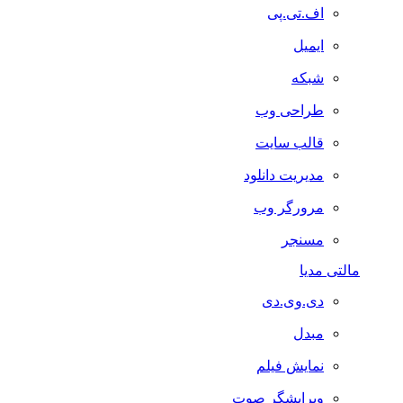
اف.تی.پی
ایمیل
شبکه
طراحی وب
قالب سایت
مدیریت دانلود
مرورگر وب
مسنجر
مالتی مدیا
دی.وی.دی
مبدل
نمایش فیلم
ویرایشگر صوت