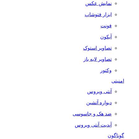
نمایش عکس
ابزار فتوشاپ
فونت
آیکون
تصاویر استوک
تصاویر لایه باز
وکتور
امنیتی
آنتی ویروس
دیواره آتشین
ضد هک و جاسوسی
آپدیت آنتی ویروس
گوناگون