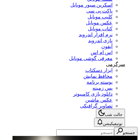
اسکرین سیور موبایل
پاکت پی سی
کلیپ موبایل
عکس موبایل
کتاب موبایل
نرم افزار اندروید
بازی اندروید
آیفون
اس ام اس
معرفی گوشی موبایل
سرگرمی
ابزار دسکتاپ
محافظ نمایش
پوسته برنامه
پس زمینه
دانلود بازی کامپیوتر
عکس ماشین
تصاویر گرافیکی
حالت شب
نوتیفیکیشن
جستجو