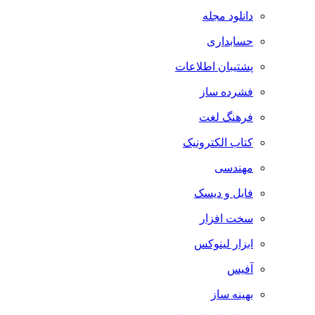
دانلود مجله
حسابداری
پشتیبان اطلاعات
فشرده ساز
فرهنگ لغت
کتاب الکترونیک
مهندسی
فایل و دیسک
سخت افزار
ابزار لینوکس
آفیس
بهینه ساز