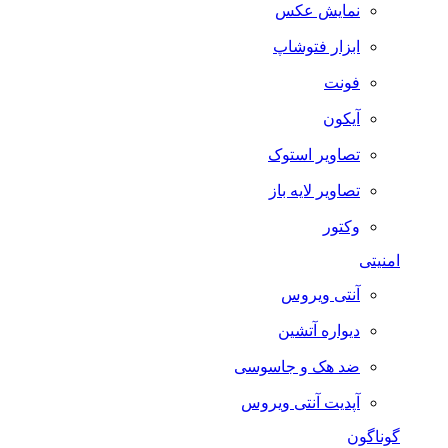
نمایش عکس
ابزار فتوشاپ
فونت
آیکون
تصاویر استوک
تصاویر لایه باز
وکتور
امنیتی
آنتی ویروس
دیواره آتشین
ضد هک و جاسوسی
آپدیت آنتی ویروس
گوناگون