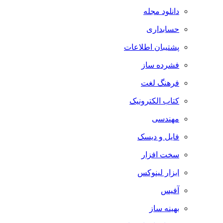
دانلود مجله
حسابداری
پشتیبان اطلاعات
فشرده ساز
فرهنگ لغت
کتاب الکترونیک
مهندسی
فایل و دیسک
سخت افزار
ابزار لینوکس
آفیس
بهینه ساز