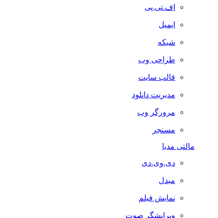
اف.تی.پی
ایمیل
شبکه
طراحی وب
قالب سایت
مدیریت دانلود
مرورگر وب
مسنجر
مالتی مدیا
دی.وی.دی
مبدل
نمایش فیلم
ویرایشگر صوت