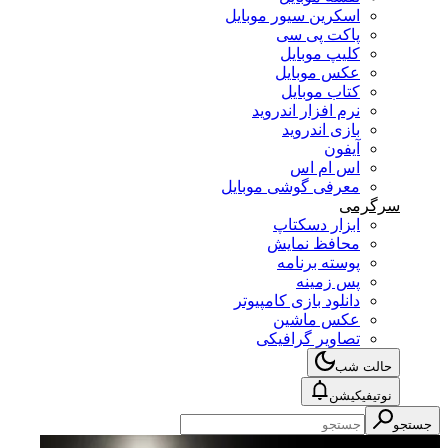
اسکرین سیور موبایل
پاکت پی سی
کلیپ موبایل
عکس موبایل
کتاب موبایل
نرم افزار اندروید
بازی اندروید
آیفون
اس ام اس
معرفی گوشی موبایل
سرگرمی
ابزار دسکتاپ
محافظ نمایش
پوسته برنامه
پس زمینه
دانلود بازی کامپیوتر
عکس ماشین
تصاویر گرافیکی
حالت شب
نوتیفیکیشن
جستجو