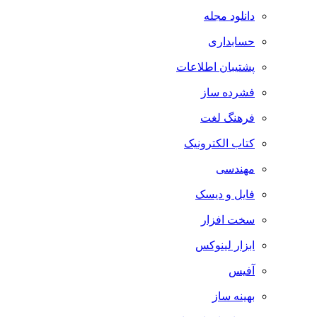
دانلود مجله
حسابداری
پشتیبان اطلاعات
فشرده ساز
فرهنگ لغت
کتاب الکترونیک
مهندسی
فایل و دیسک
سخت افزار
ابزار لینوکس
آفیس
بهینه ساز