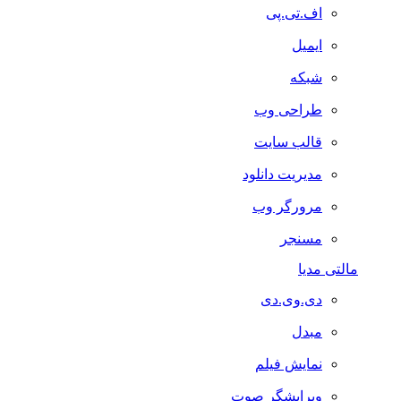
اف.تی.پی
ایمیل
شبکه
طراحی وب
قالب سایت
مدیریت دانلود
مرورگر وب
مسنجر
مالتی مدیا
دی.وی.دی
مبدل
نمایش فیلم
ویرایشگر صوت