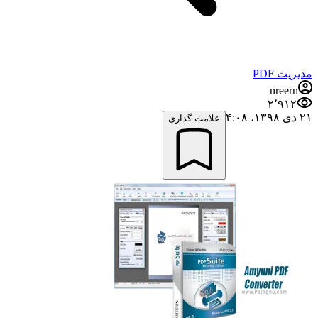
مدیریت PDF
nreern
۲٬۹۱۲
۲۱ دی ۱۳۹۸،‏ ۴:۰۸
علامت گذاری