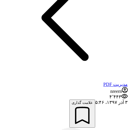
مدیریت PDF
nreern
۴٬۴۴۳
۳ آذر ۱۳۹۷،‏ ۵:۴۶
علامت گذاری