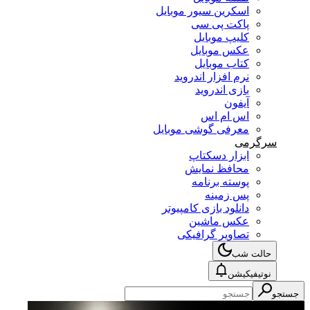
اسکرین سیور موبایل
پاکت پی سی
کلیپ موبایل
عکس موبایل
کتاب موبایل
نرم افزار اندروید
بازی اندروید
آیفون
اس ام اس
معرفی گوشی موبایل
سرگرمی
ابزار دسکتاپ
محافظ نمایش
پوسته برنامه
پس زمینه
دانلود بازی کامپیوتر
عکس ماشین
تصاویر گرافیکی
حالت شب
نوتیفیکیشن
جستجو