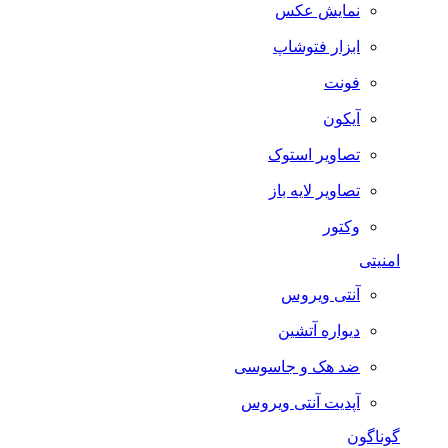
نمایش عکس
ابزار فتوشاپ
فونت
آیکون
تصاویر استوک
تصاویر لایه باز
وکتور
امنیتی
آنتی ویروس
دیواره آتشین
ضد هک و جاسوسی
آپدیت آنتی ویروس
گوناگون