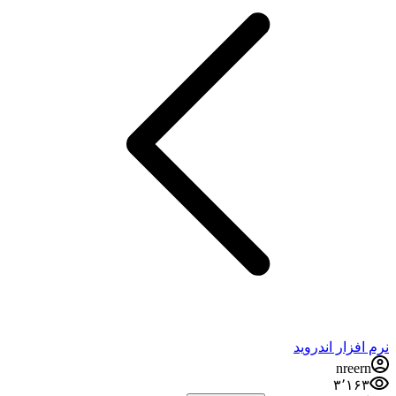
نرم افزار اندروید
nreern
۳٬۱۶۳