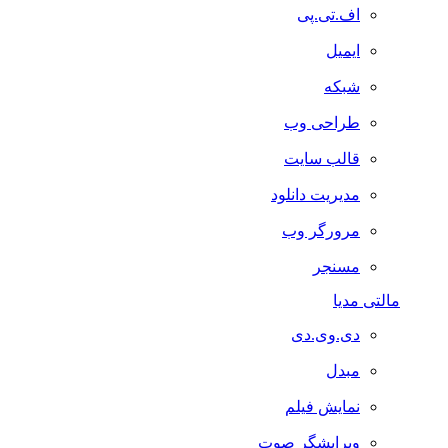
اف.تی.پی
ایمیل
شبکه
طراحی وب
قالب سایت
مدیریت دانلود
مرورگر وب
مسنجر
مالتی مدیا
دی.وی.دی
مبدل
نمایش فیلم
ویرایشگر صوت