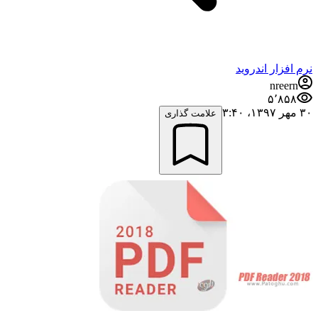
نرم افزار اندروید
nreern
۵٬۸۵۸
۳۰ مهر ۱۳۹۷،‏ ۳:۴۰
علامت گذاری