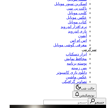
اسکرین سیور موبایل
پاکت پی سی
کلیپ موبایل
عکس موبایل
کتاب موبایل
نرم افزار اندروید
بازی اندروید
آیفون
اس ام اس
معرفی گوشی موبایل
سرگرمی
ابزار دسکتاپ
محافظ نمایش
پوسته برنامه
پس زمینه
دانلود بازی کامپیوتر
عکس ماشین
تصاویر گرافیکی
حالت شب
نوتیفیکیشن
جستجو