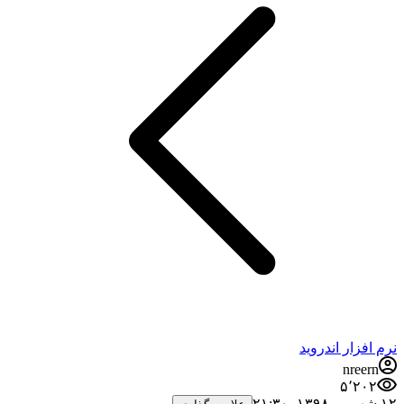
نرم افزار اندروید
nreern
۵٬۲۰۲
۱۲ شهریور ۱۳۹۸،‏ ۲۱:۳۰