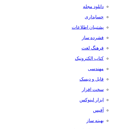
دانلود مجله
حسابداری
پشتیبان اطلاعات
فشرده ساز
فرهنگ لغت
کتاب الکترونیک
مهندسی
فایل و دیسک
سخت افزار
ابزار لینوکس
آفیس
بهینه ساز