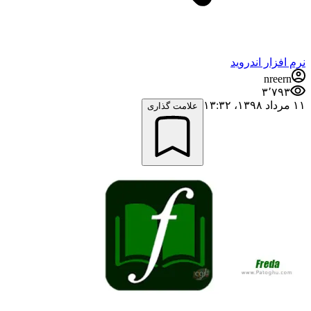
نرم افزار اندروید
nreern
۳٬۷۹۳
۱۱ مرداد ۱۳۹۸،‏ ۱۳:۳۲
علامت گذاری