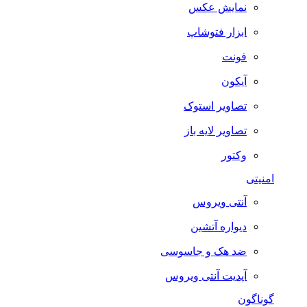
نمایش عکس
ابزار فتوشاپ
فونت
آیکون
تصاویر استوک
تصاویر لایه باز
وکتور
امنیتی
آنتی ویروس
دیواره آتشین
ضد هک و جاسوسی
آپدیت آنتی ویروس
گوناگون