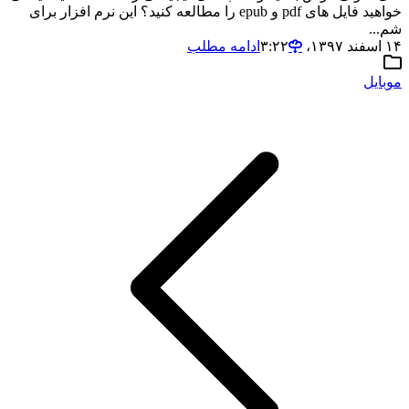
خواهید فایل های pdf و epub را مطالعه کنید؟ این نرم افزار برای
شم...
۱۴ اسفند ۱۳۹۷،‏ ۳:۲۲
ادامه مطلب
موبایل