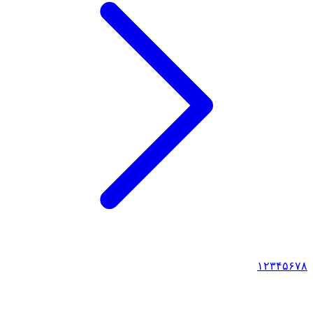
۱
۲
۳
۴
۵
۶
۷
۸