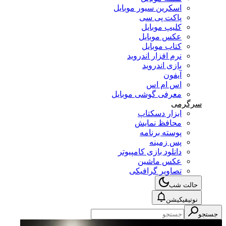
اسکرین سیور موبایل
پاکت پی سی
کلیپ موبایل
عکس موبایل
کتاب موبایل
نرم افزار اندروید
بازی اندروید
آیفون
اس ام اس
معرفی گوشی موبایل
سرگرمی
ابزار دسکتاپ
محافظ نمایش
پوسته برنامه
پس زمینه
دانلود بازی کامپیوتر
عکس ماشین
تصاویر گرافیکی
حالت شب
نوتیفیکیشن
جستجو