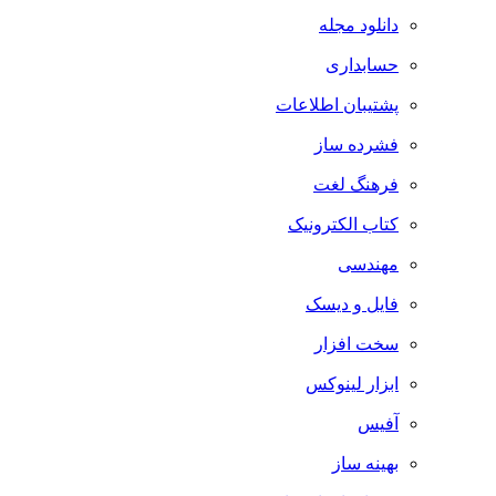
دانلود مجله
حسابداری
پشتیبان اطلاعات
فشرده ساز
فرهنگ لغت
کتاب الکترونیک
مهندسی
فایل و دیسک
سخت افزار
ابزار لینوکس
آفیس
بهینه ساز