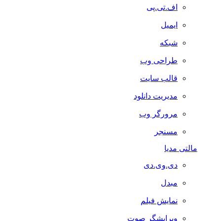
اف.تی.پی
ایمیل
شبکه
طراحی وب
قالب سایت
مدیریت دانلود
مرورگر وب
مسنجر
مالتی مدیا
دی.وی.دی
مبدل
نمایش فیلم
ویرایشگر صوت