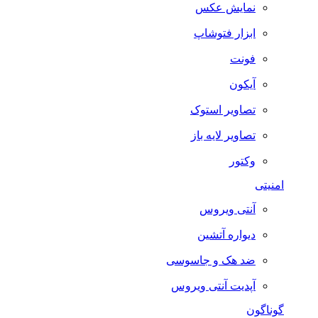
نمایش عکس
ابزار فتوشاپ
فونت
آیکون
تصاویر استوک
تصاویر لایه باز
وکتور
امنیتی
آنتی ویروس
دیواره آتشین
ضد هک و جاسوسی
آپدیت آنتی ویروس
گوناگون