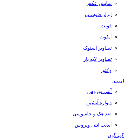
نمایش عکس
ابزار فتوشاپ
فونت
آیکون
تصاویر استوک
تصاویر لایه باز
وکتور
امنیتی
آنتی ویروس
دیواره آتشین
ضد هک و جاسوسی
آپدیت آنتی ویروس
گوناگون