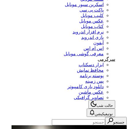
اسکرین سیور موبایل
پاکت پی سی
کلیپ موبایل
عکس موبایل
کتاب موبایل
نرم افزار اندروید
بازی اندروید
آیفون
اس ام اس
معرفی گوشی موبایل
سرگرمی
ابزار دسکتاپ
محافظ نمایش
پوسته برنامه
پس زمینه
دانلود بازی کامپیوتر
عکس ماشین
تصاویر گرافیکی
حالت شب
نوتیفیکیشن
جستجو