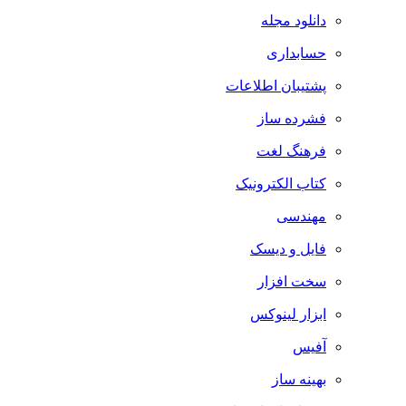
دانلود مجله
حسابداری
پشتیبان اطلاعات
فشرده ساز
فرهنگ لغت
کتاب الکترونیک
مهندسی
فایل و دیسک
سخت افزار
ابزار لینوکس
آفیس
بهینه ساز