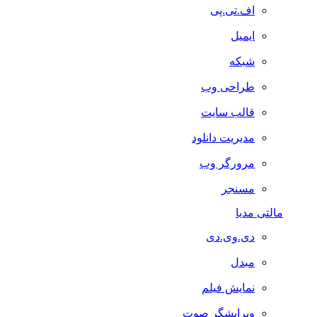
اف.تی.پی
ایمیل
شبکه
طراحی وب
قالب سایت
مدیریت دانلود
مرورگر وب
مسنجر
مالتی مدیا
دی.وی.دی
مبدل
نمایش فیلم
ویرایشگر صوت