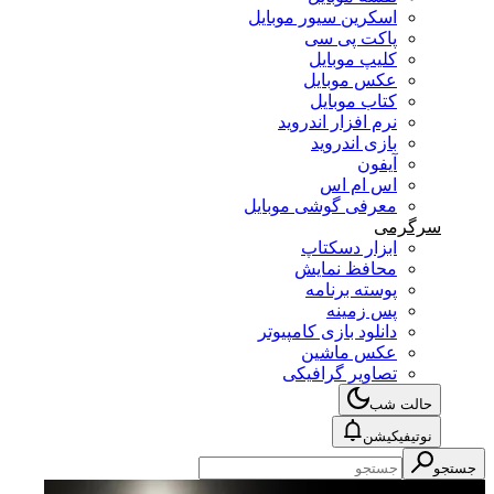
اسکرین سیور موبایل
پاکت پی سی
کلیپ موبایل
عکس موبایل
کتاب موبایل
نرم افزار اندروید
بازی اندروید
آیفون
اس ام اس
معرفی گوشی موبایل
سرگرمی
ابزار دسکتاپ
محافظ نمایش
پوسته برنامه
پس زمینه
دانلود بازی کامپیوتر
عکس ماشین
تصاویر گرافیکی
حالت شب
نوتیفیکیشن
جستجو