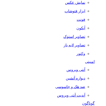
نمایش عکس
ابزار فتوشاپ
فونت
آیکون
تصاویر استوک
تصاویر لایه باز
وکتور
امنیتی
آنتی ویروس
دیواره آتشین
ضد هک و جاسوسی
آپدیت آنتی ویروس
گوناگون