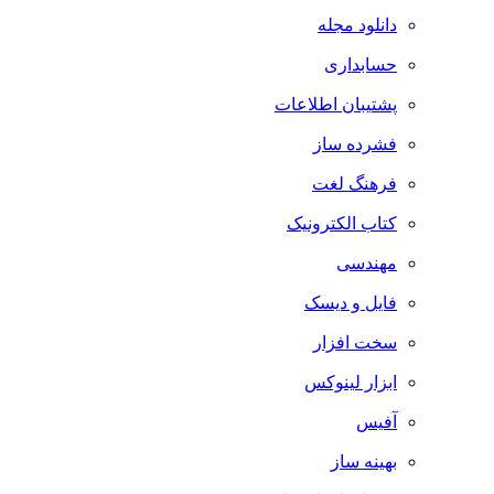
دانلود مجله
حسابداری
پشتیبان اطلاعات
فشرده ساز
فرهنگ لغت
کتاب الکترونیک
مهندسی
فایل و دیسک
سخت افزار
ابزار لینوکس
آفیس
بهینه ساز