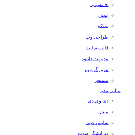
اف.تی.پی
ایمیل
شبکه
طراحی وب
قالب سایت
مدیریت دانلود
مرورگر وب
مسنجر
مالتی مدیا
دی.وی.دی
مبدل
نمایش فیلم
ویرایشگر صوت