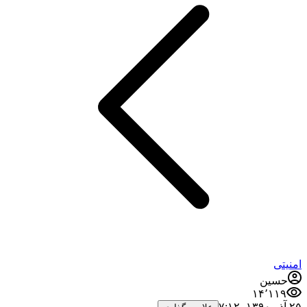
امنیتی
حسین
۱۴٬۱۱۹
۲۵ آذر ۱۳۹۰،‏ ۷:۱۲