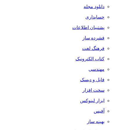
دانلود مجله
حسابداری
پشتیبان اطلاعات
فشرده ساز
فرهنگ لغت
کتاب الکترونیک
مهندسی
فایل و دیسک
سخت افزار
ابزار لینوکس
آفیس
بهینه ساز