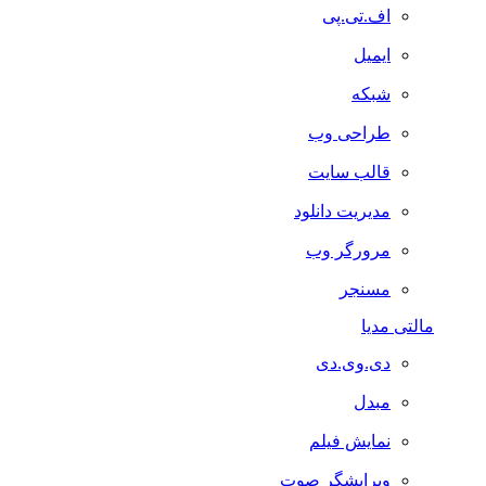
اف.تی.پی
ایمیل
شبکه
طراحی وب
قالب سایت
مدیریت دانلود
مرورگر وب
مسنجر
مالتی مدیا
دی.وی.دی
مبدل
نمایش فیلم
ویرایشگر صوت