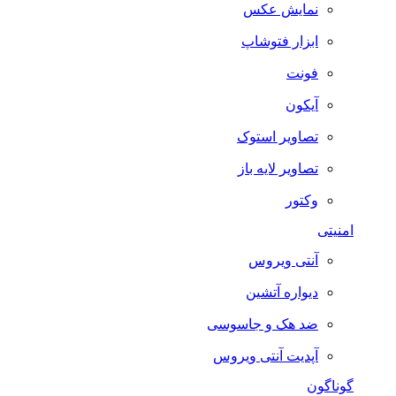
نمایش عکس
ابزار فتوشاپ
فونت
آیکون
تصاویر استوک
تصاویر لایه باز
وکتور
امنیتی
آنتی ویروس
دیواره آتشین
ضد هک و جاسوسی
آپدیت آنتی ویروس
گوناگون