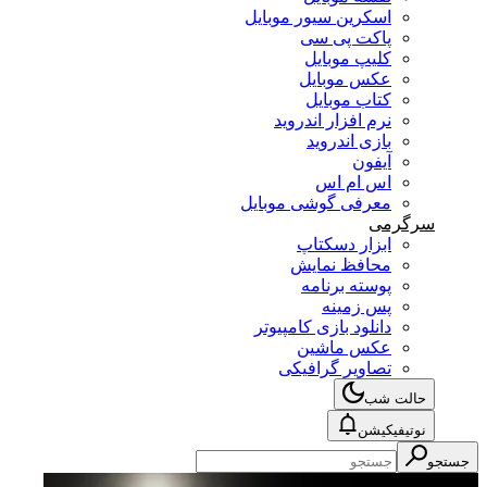
اسکرین سیور موبایل
پاکت پی سی
کلیپ موبایل
عکس موبایل
کتاب موبایل
نرم افزار اندروید
بازی اندروید
آیفون
اس ام اس
معرفی گوشی موبایل
سرگرمی
ابزار دسکتاپ
محافظ نمایش
پوسته برنامه
پس زمینه
دانلود بازی کامپیوتر
عکس ماشین
تصاویر گرافیکی
حالت شب
نوتیفیکیشن
جستجو