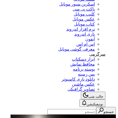
اسکرین سیور موبایل
پاکت پی سی
کلیپ موبایل
عکس موبایل
کتاب موبایل
نرم افزار اندروید
بازی اندروید
آیفون
اس ام اس
معرفی گوشی موبایل
سرگرمی
ابزار دسکتاپ
محافظ نمایش
پوسته برنامه
پس زمینه
دانلود بازی کامپیوتر
عکس ماشین
تصاویر گرافیکی
حالت شب
نوتیفیکیشن
جستجو