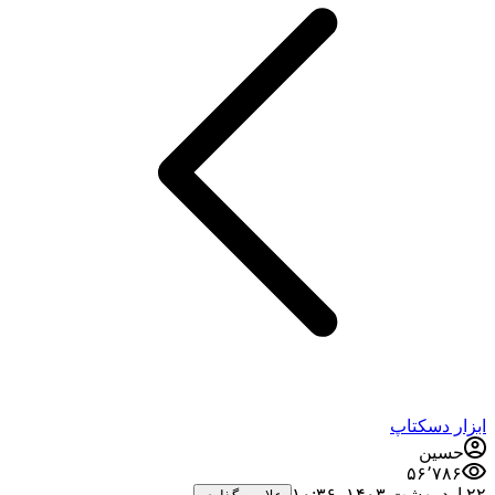
ابزار دسکتاپ
حسین
۵۶٬۷۸۶
۲۲ اردیبهشت ۱۴۰۳،‏ ۱۰:۳۶