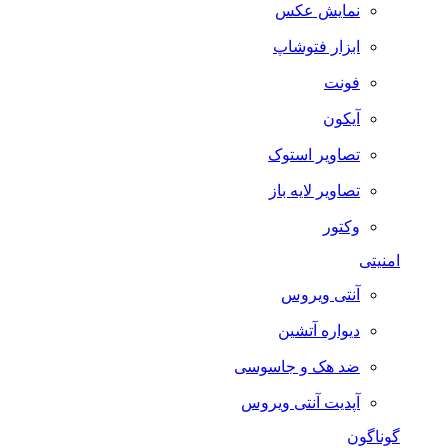
نمایش عکس
ابزار فتوشاپ
فونت
آیکون
تصاویر استوک
تصاویر لایه باز
وکتور
امنیتی
آنتی ویروس
دیواره آتشین
ضد هک و جاسوسی
آپدیت آنتی ویروس
گوناگون