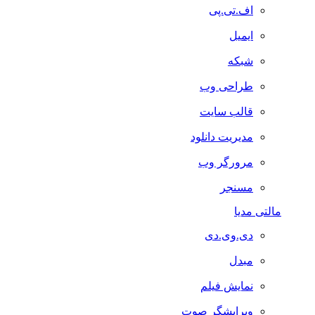
اف.تی.پی
ایمیل
شبکه
طراحی وب
قالب سایت
مدیریت دانلود
مرورگر وب
مسنجر
مالتی مدیا
دی.وی.دی
مبدل
نمایش فیلم
ویرایشگر صوت