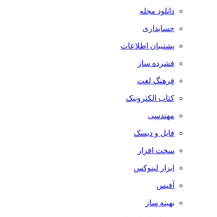
دانلود مجله
حسابداری
پشتیبان اطلاعات
فشرده ساز
فرهنگ لغت
کتاب الکترونیک
مهندسی
فایل و دیسک
سخت افزار
ابزار لینوکس
آفیس
بهینه ساز