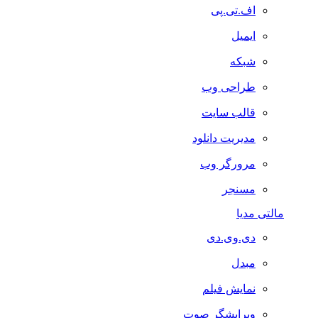
اف.تی.پی
ایمیل
شبکه
طراحی وب
قالب سایت
مدیریت دانلود
مرورگر وب
مسنجر
مالتی مدیا
دی.وی.دی
مبدل
نمایش فیلم
ویرایشگر صوت