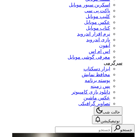
اسکرین سیور موبایل
پاکت پی سی
کلیپ موبایل
عکس موبایل
کتاب موبایل
نرم افزار اندروید
بازی اندروید
آیفون
اس ام اس
معرفی گوشی موبایل
سرگرمی
ابزار دسکتاپ
محافظ نمایش
پوسته برنامه
پس زمینه
دانلود بازی کامپیوتر
عکس ماشین
تصاویر گرافیکی
حالت شب
نوتیفیکیشن
جستجو