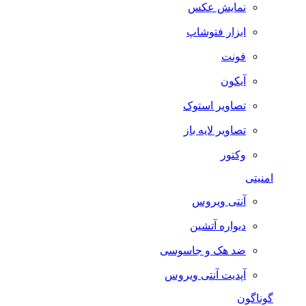
نمایش عکس
ابزار فتوشاپ
فونت
آیکون
تصاویر استوک
تصاویر لایه باز
وکتور
امنیتی
آنتی ویروس
دیواره آتشین
ضد هک و جاسوسی
آپدیت آنتی ویروس
گوناگون