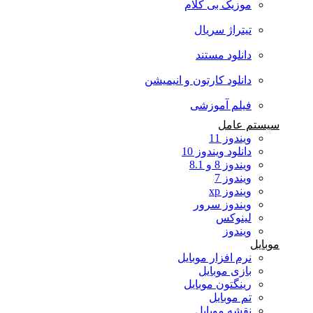
موزیک بی کلام
تیتراژ سریال
دانلود مستند
دانلود کارتون و انیمیشن
فیلم آموزشی
سیستم عامل
ویندوز 11
دانلود ویندوز 10
ویندوز 8 و 8.1
ویندوز 7
ویندوز xp
ویندوز سرور
لینوکس
ویندوز
موبایل
نرم افزار موبایل
بازی موبایل
رینگتون موبایل
تم موبایل
نقشه موبایل