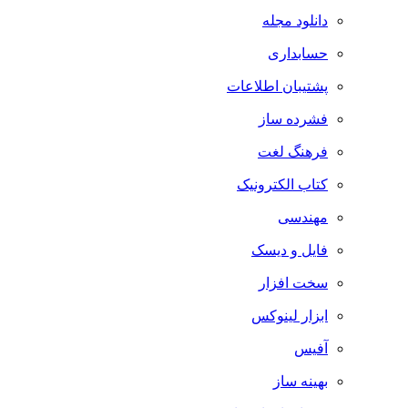
دانلود مجله
حسابداری
پشتیبان اطلاعات
فشرده ساز
فرهنگ لغت
کتاب الکترونیک
مهندسی
فایل و دیسک
سخت افزار
ابزار لینوکس
آفیس
بهینه ساز