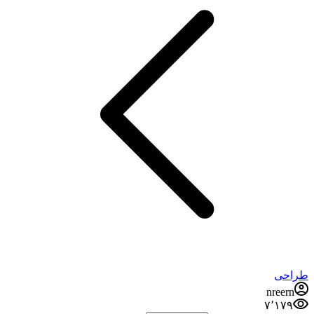
طراحی
nreern
۷٬۱۷۹