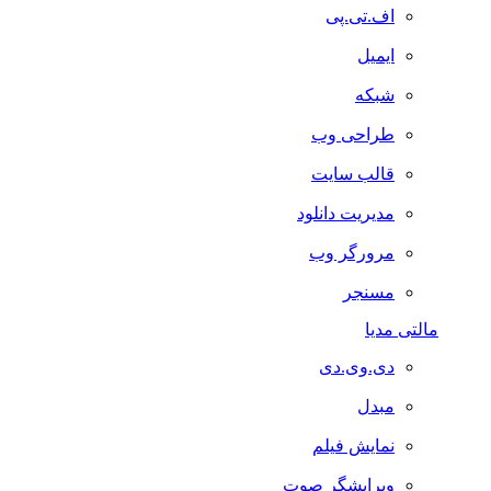
اف.تی.پی
ایمیل
شبکه
طراحی وب
قالب سایت
مدیریت دانلود
مرورگر وب
مسنجر
مالتی مدیا
دی.وی.دی
مبدل
نمایش فیلم
ویرایشگر صوت