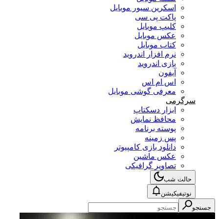
اسکرین سیور موبایل
پاکت پی سی
کلیپ موبایل
عکس موبایل
کتاب موبایل
نرم افزار اندروید
بازی اندروید
آیفون
اس ام اس
معرفی گوشی موبایل
سرگرمی
ابزار دسکتاپ
محافظ نمایش
پوسته برنامه
پس زمینه
دانلود بازی کامپیوتر
عکس ماشین
تصاویر گرافیکی
حالت شب
نوتیفیکیشن
جستجو