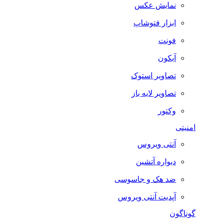
نمایش عکس
ابزار فتوشاپ
فونت
آیکون
تصاویر استوک
تصاویر لایه باز
وکتور
امنیتی
آنتی ویروس
دیواره آتشین
ضد هک و جاسوسی
آپدیت آنتی ویروس
گوناگون