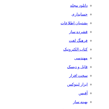
دانلود مجله
حسابداری
پشتیبان اطلاعات
فشرده ساز
فرهنگ لغت
کتاب الکترونیک
مهندسی
فایل و دیسک
سخت افزار
ابزار لینوکس
آفیس
بهینه ساز