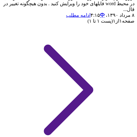
در محیط word فایلهای خود را ویرایش کنید . بدون هیچگونه تغییر در
قال...
۸ مرداد ۱۳۹۰،‏ ۴:۱۵
ادامه مطلب
صفحه
۱
از
۱
(پست ۱ تا ۱)