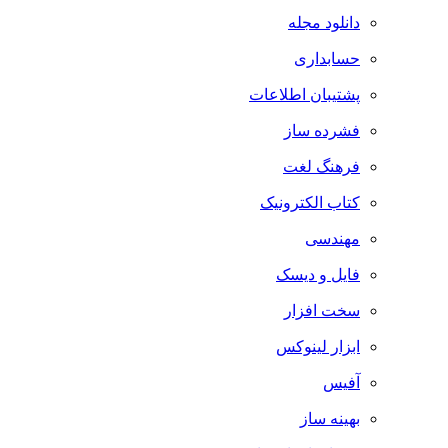
دانلود مجله
حسابداری
پشتیبان اطلاعات
فشرده ساز
فرهنگ لغت
کتاب الکترونیک
مهندسی
فایل و دیسک
سخت افزار
ابزار لینوکس
آفیس
بهینه ساز