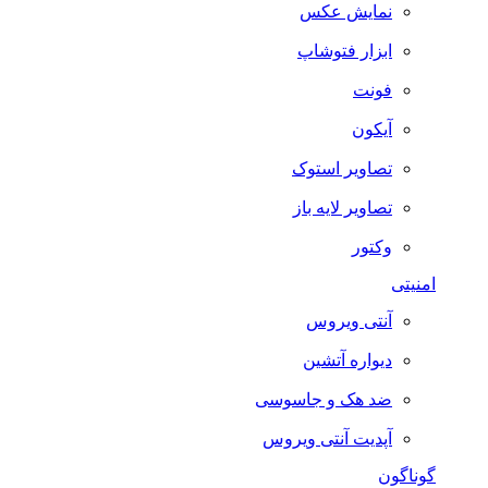
نمایش عکس
ابزار فتوشاپ
فونت
آیکون
تصاویر استوک
تصاویر لایه باز
وکتور
امنیتی
آنتی ویروس
دیواره آتشین
ضد هک و جاسوسی
آپدیت آنتی ویروس
گوناگون