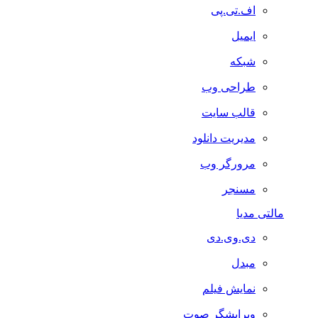
اف.تی.پی
ایمیل
شبکه
طراحی وب
قالب سایت
مدیریت دانلود
مرورگر وب
مسنجر
مالتی مدیا
دی.وی.دی
مبدل
نمایش فیلم
ویرایشگر صوت