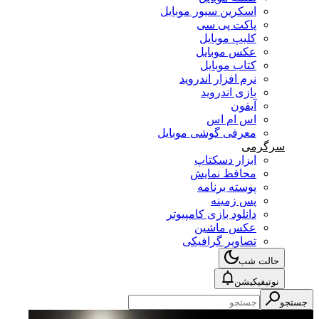
اسکرین سیور موبایل
پاکت پی سی
کلیپ موبایل
عکس موبایل
کتاب موبایل
نرم افزار اندروید
بازی اندروید
آیفون
اس ام اس
معرفی گوشی موبایل
سرگرمی
ابزار دسکتاپ
محافظ نمایش
پوسته برنامه
پس زمینه
دانلود بازی کامپیوتر
عکس ماشین
تصاویر گرافیکی
حالت شب
نوتیفیکیشن
جستجو