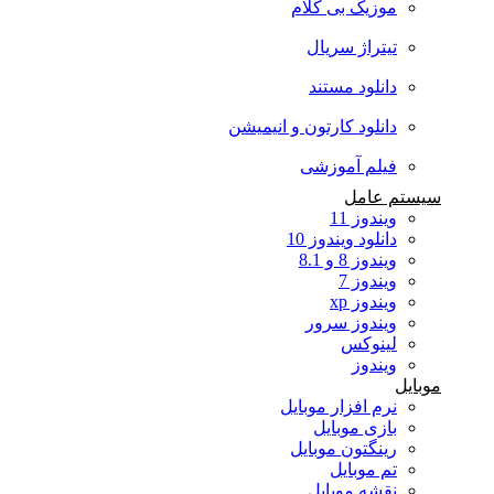
موزیک بی کلام
تیتراژ سریال
دانلود مستند
دانلود کارتون و انیمیشن
فیلم آموزشی
سیستم عامل
ویندوز 11
دانلود ویندوز 10
ویندوز 8 و 8.1
ویندوز 7
ویندوز xp
ویندوز سرور
لینوکس
ویندوز
موبایل
نرم افزار موبایل
بازی موبایل
رینگتون موبایل
تم موبایل
نقشه موبایل