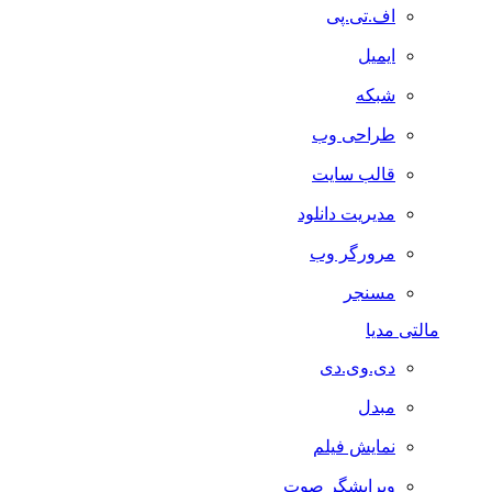
اف.تی.پی
ایمیل
شبکه
طراحی وب
قالب سایت
مدیریت دانلود
مرورگر وب
مسنجر
مالتی مدیا
دی.وی.دی
مبدل
نمایش فیلم
ویرایشگر صوت