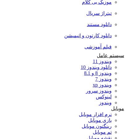
موزیک بی کلام
تیتراژ سریال
دانلود مستند
دانلود کارتون و انیمیشن
فیلم آموزشی
سیستم عامل
ویندوز 11
دانلود ویندوز 10
ویندوز 8 و 8.1
ویندوز 7
ویندوز xp
ویندوز سرور
لینوکس
ویندوز
موبایل
نرم افزار موبایل
بازی موبایل
رینگتون موبایل
تم موبایل
نقشه موبایل