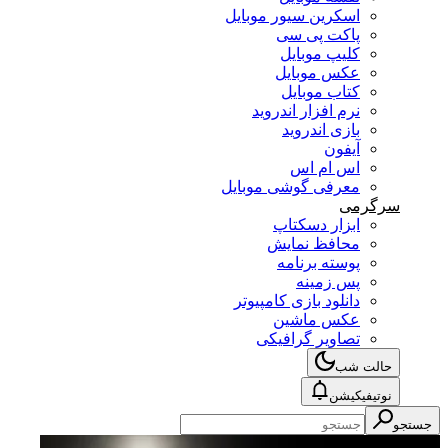
اسکرین سیور موبایل
پاکت پی سی
کلیپ موبایل
عکس موبایل
کتاب موبایل
نرم افزار اندروید
بازی اندروید
آیفون
اس ام اس
معرفی گوشی موبایل
سرگرمی
ابزار دسکتاپ
محافظ نمایش
پوسته برنامه
پس زمینه
دانلود بازی کامپیوتر
عکس ماشین
تصاویر گرافیکی
حالت شب
نوتیفیکیشن
جستجو