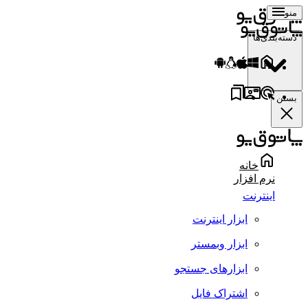
منو
دسته‌بندی‌ها
بستن
خانه
نرم افزار
اینترنت
ابزار اینترنت
ابزار وبمستر
ابزارهای جستجو
اشتراک فایل