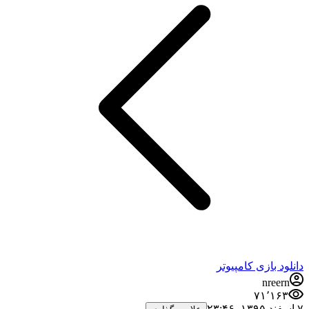
دانلود بازی کامپیوتر
nreern
۷۱٬۱۶۳
۷ اسفند ۱۳۹۵،‏ ۲۳:۴۶