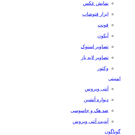
نمایش عکس
ابزار فتوشاپ
فونت
آیکون
تصاویر استوک
تصاویر لایه باز
وکتور
امنیتی
آنتی ویروس
دیواره آتشین
ضد هک و جاسوسی
آپدیت آنتی ویروس
گوناگون