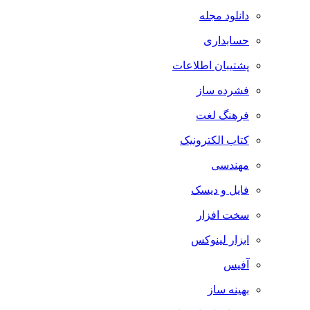
دانلود مجله
حسابداری
پشتیبان اطلاعات
فشرده ساز
فرهنگ لغت
کتاب الکترونیک
مهندسی
فایل و دیسک
سخت افزار
ابزار لینوکس
آفیس
بهینه ساز